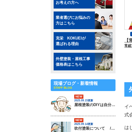
お考えの方へ
業者選びにお悩みの
方はこちら
克栄 KOKUEIが
選ばれる理由
外壁塗装・屋根工事
価格表はこちら
現場ブログ・新着情報
STAFF BLOG
NEW
2025.09.15更新
屋根塗装のDIYは自分でできるの？ / 茨城県常総市・坂東市・守谷市・つくば市・境町の外壁塗装＆屋根専門店
イ
式
NEW
2025.09.14更新
は
吹付塗装について / 茨城県常総市・坂東市・守谷市・つくば市・境町の外壁塗装＆屋根専門店