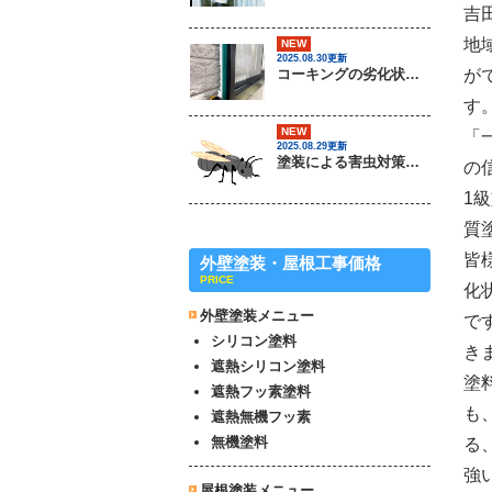
吉
地
NEW
2025.08.30更新
コーキングの劣化状況について / 茨城県常総市・坂東市・守谷市・つくば市・境町の外壁塗装＆屋根専門店
が
す
NEW
「
2025.08.29更新
塗装による害虫対策は可能なのか？ / 茨城県常総市・坂東市・守谷市・つくば市・境町の外壁塗装＆屋根専門店
の
1
質
皆
外壁塗装・屋根工事価格
PRICE
化
外壁塗装メニュー
で
シリコン塗料
き
遮熱シリコン塗料
塗
遮熱フッ素塗料
も
遮熱無機フッ素
無機塗料
る
強
屋根塗装メニュー