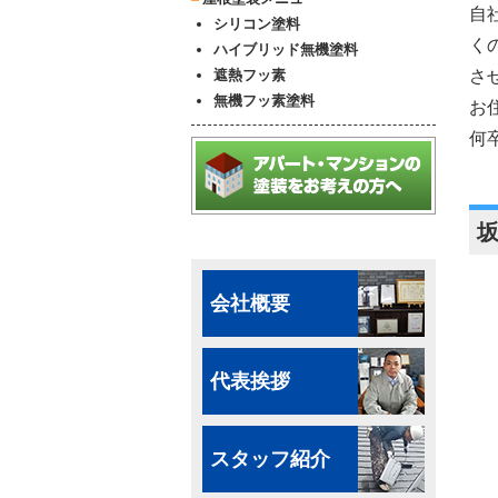
自
シリコン塗料
く
ハイブリッド無機塗料
遮熱フッ素
さ
無機フッ素塗料
お
何
会社概要
代表挨拶
スタッフ紹介