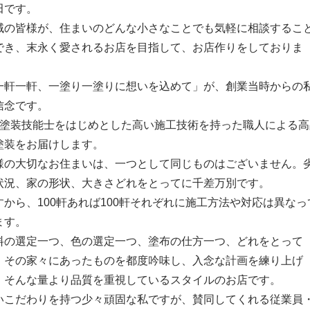
田です。
域の皆様が、住まいのどんな小さなことでも気軽に相談するこ
でき、末永く愛されるお店を目指して、お店作りをしておりま
。
一軒一軒、一塗り一塗りに想いを込めて」が、創業当時からの
信念です。
級塗装技能士をはじめとした高い施工技術を持った職人による高
塗装をお届けします。
様の大切なお住まいは、一つとして同じものはございません。
状況、家の形状、大きさどれをとってに千差万別です。
すから、100軒あれば100軒それぞれに施工方法や対応は異なっ
ます。
料の選定一つ、色の選定一つ、塗布の仕方一つ、どれをとって
、その家々にあったものを都度吟味し、入念な計画を練り上げ
、そんな量より品質を重視しているスタイルのお店です。
いこだわりを持つ少々頑固な私ですが、賛同してくれる従業員