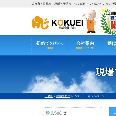
坂東市・常総市・境町・守谷市・つくば市・つくばみらい市の外
初めての方へ
会社案内
選
FIRST
CORPORATAE
現場
HOME
>
現場ブログ
>
イベント・キャンペーン
お知らせ