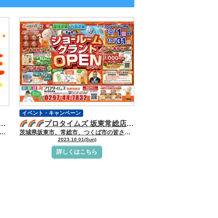
イベント・キャンペーン
来！／ 茨城県常総市・坂東市・守谷市・つくば市・境町の外壁塗装＆屋根専門店
プロタイムズ 坂東常総店 ショールーム グランドＯＰＥＮ
市、常総市、つくば市の皆さんこんにちは 茨城県坂東市、常総市、つくば市地域密着の外壁塗装＆屋根専門店 克栄です
茨城県坂東市、常総市、つくば市の皆さんこんにちは 茨城県坂東市、常総市、つくば市地域密着の外壁塗装＆屋根専門店 克栄です
いつも現場ブログ
2023.10.01(Sun)
詳しくはこちら