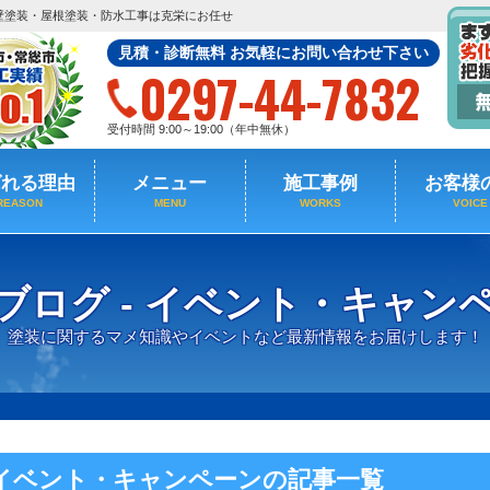
壁塗装・屋根塗装・防水工事は克栄にお任せ
見積・診断無料 お気軽にお問い合わせ下さい
0297-44-7832
受付時間 9:00～19:00（年中無休）
ばれる理由
メニュー
施工事例
お客様
REASON
MENU
WORKS
VOICE
ブログ - イベント・キャン
塗装に関するマメ知識やイベントなど最新情報をお届けします！
イベント・キャンペーンの記事一覧