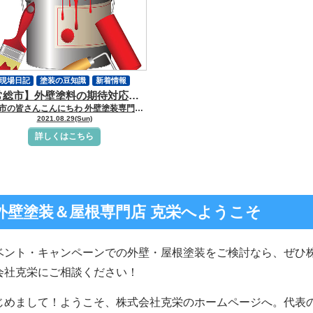
現場日記
塗装の豆知識
新着情報
【常総市】外壁塗料の期待対応年数とは？ 常総市の外壁塗装専門克栄
イベント・キャンペーン
常総市の皆さんこんにちわ 外壁塗装専門の克栄です。外壁塗料の紹介の際に、期待対応年数という言葉をよく聞きますがそもそも、外壁塗装の耐用年数とは何を指しているのか、ご説明していきたいと思います。 屋根・外壁塗料の期待対応年数とは 期待対応年数とは、数ある塗料メーカーが 各自に行うテストがありそのテストと言うのは、家の環境を模したセットを作り その中で独自で考えたテストを行います。テストの結果をまとめ、「どれほどの期間 効果を保つ事が可能なのか」を公表しているものです。塗料の期待対応年数は、文字通り期待できる年数となっておりますので、目あすとして考えておきましょう。性能・機能・色の持続力などは、メーカーよりも実際に塗料を使い施工をしている工務店や専門店等の塗装業者の方が詳しいですので、沢山のアドバイスを受けるようにしましょう。メーカーのカタログに記載されている対応年数と同じだけ性能が維持出来ると考えるのは間違えです。メーカーが独自のテストを行う際には、人工の太陽光を浴びせ 室内で検査を行います。その後は、各メーカーが試行錯誤をし 様々なテストを行いますが、あくまでも室内の試験となりますので、凍害や雨風・塩害・排気ガス等の影響が含まれていないため、テスト結果と、実際の環境下では必ずしも同じ結果になるとは限りません。対応年数は塗料のみの問題ではありません。施工品質や外壁材との相性、塗装を行うまでの工程(高圧洗浄やケレン作業等)をしっかりと行わなければ影響を受けます。 まとめ 例えば１０年の期待対応年数の塗料が ４、５年で能力が低下してしまうという事は外壁材との相性を考慮し、塗装工程をしっかりと行っていれば その様にあからさまな年数の低減をする事はありません。期待対応年数は、必ずしもメーカーが推奨している年数通りに 塗料の性能を発揮できる訳ではないという事、そして、実際のおおよその対応年数は 業者の方に聞く方が、確実だという事を覚えておいて頂きたいと思います。
2021.08.29(Sun)
詳しくはこちら
外壁塗装＆屋根専門店 克栄へようこそ
ベント・キャンペーンでの外壁・屋根塗装をご検討なら、ぜひ
会社克栄にご相談ください！
じめまして！ようこそ、株式会社克栄のホームページへ。代表