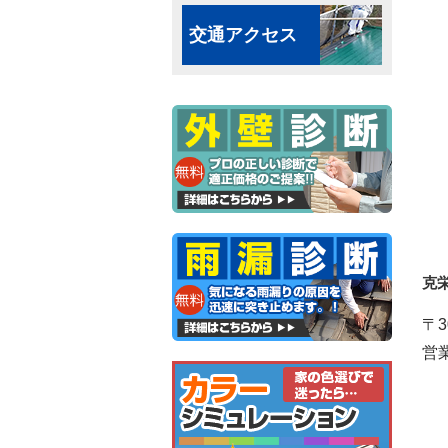
交通アクセス
克
〒3
営業