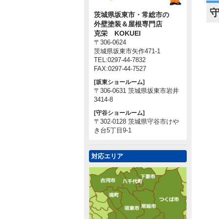
茨城県坂東市・常総市の
外壁塗装＆屋根専門店
克栄 KOKUEI
〒306-0624
茨城県坂東市矢作471-1
TEL:0297-44-7832
FAX:0297-44-7527
[坂東ショールーム]
〒306-0631 茨城県坂東市岩井
3414-8
[守谷ショールーム]
〒302-0128 茨城県守谷市けや
き台5丁目9-1
対応エリア