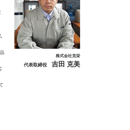
と
私
品
株式会社克栄
吉田 克美
代表取締役
劣
て
・