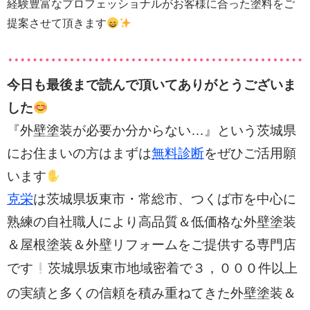
経験豊富なプロフェッショナルがお客様に合った塗料をご
提案させて頂きます
今日も最後まで読んで頂いてありがとうございま
した
『外壁塗装が必要か分からない…』という茨城県
にお住まいの方はまずは
無料診断
をぜひご活用願
います
克栄
は茨城県坂東市・常総市、つくば市を中心に
熟練の自社職人により高品質＆低価格な外壁塗装
＆屋根塗装＆外壁リフォームをご提供する専門店
３，０００件以上
です
茨城県坂東市地域密着で
の実績と多く
の信頼を積み重ねてきた外壁塗装＆