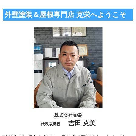
外壁塗装＆屋根専門店 克栄へようこそ
株式会社克栄
吉田 克美
代表取締役