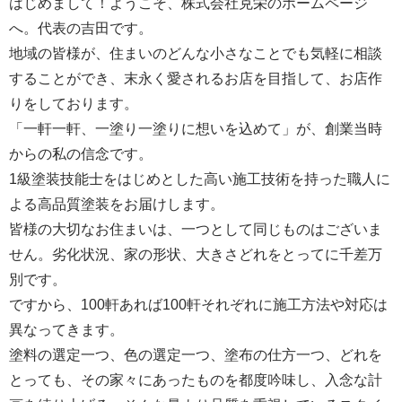
はじめまして！ようこそ、株式会社克栄のホームページ
へ。代表の吉田です。
地域の皆様が、住まいのどんな小さなことでも気軽に相談
することができ、末永く愛されるお店を目指して、お店作
りをしております。
「一軒一軒、一塗り一塗りに想いを込めて」が、創業当時
からの私の信念です。
1級塗装技能士をはじめとした高い施工技術を持った職人に
よる高品質塗装をお届けします。
皆様の大切なお住まいは、一つとして同じものはございま
せん。劣化状況、家の形状、大きさどれをとってに千差万
別です。
ですから、100軒あれば100軒それぞれに施工方法や対応は
異なってきます。
塗料の選定一つ、色の選定一つ、塗布の仕方一つ、どれを
とっても、その家々にあったものを都度吟味し、入念な計