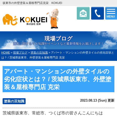
坂東市の外壁塗装＆屋根専門店克栄 KOKUEI
MENU
現場ブログ
塗装に関するマメ知識やイベントなど最新情報をお届けします！
HOME
>
現場ブログ
>
塗装の豆知識
>
アパート・マンションの外壁タイルの劣化症状と
は？ / 茨城県坂東市、外壁塗装＆屋根専門店 克栄
アパート・マンションの外壁タイルの
劣化症状とは？ / 茨城県坂東市、外壁塗
装＆屋根専門店 克栄
2023.08.13 (Sun) 更新
塗装の豆知識
茨城県坂東市、常総市、つくば市の皆さんこんにちは