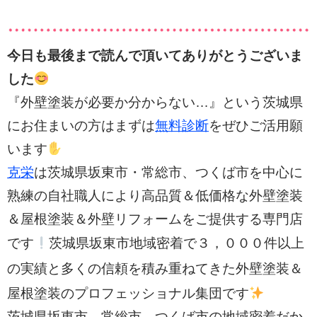
今日も最後まで読んで頂いてありがとうございま
した
『外壁塗装が必要か分からない…』という茨城県
にお住まいの方はまずは
無料診断
をぜひご活用願
います
克栄
は茨城県坂東市・常総市、つくば市を中心に
熟練の自社職人により高品質＆低価格な外壁塗装
＆屋根塗装＆外壁リフォームをご提供する専門店
３，０００件以上
です
茨城県坂東市地域密着で
の実績と多く
の信頼を積み重ねてきた外壁塗装＆
屋根塗装のプロフェッショナル集団です
茨城県坂東市、常総市、つくば市の
地域密着だか