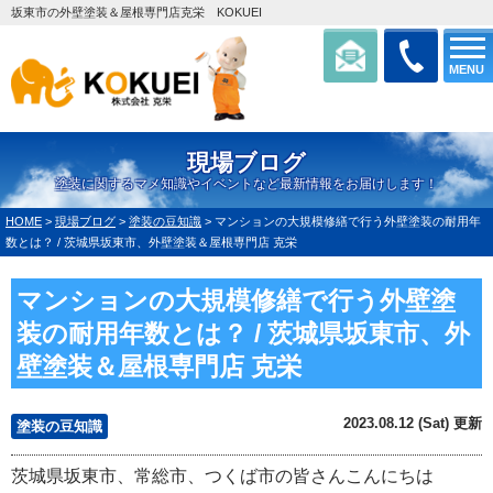
坂東市の外壁塗装＆屋根専門店克栄 KOKUEI
MENU
現場ブログ
塗装に関するマメ知識やイベントなど最新情報をお届けします！
HOME
>
現場ブログ
>
塗装の豆知識
>
マンションの大規模修繕で行う外壁塗装の耐用年
数とは？ / 茨城県坂東市、外壁塗装＆屋根専門店 克栄
マンションの大規模修繕で行う外壁塗
装の耐用年数とは？ / 茨城県坂東市、外
壁塗装＆屋根専門店 克栄
2023.08.12 (Sat) 更新
塗装の豆知識
茨城県坂東市、常総市、つくば市の皆さんこんにちは