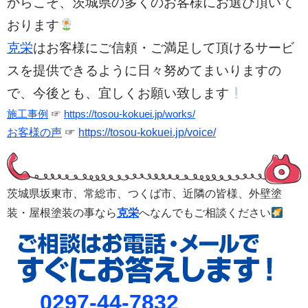
からこそ、茨城県の多くのお客様にお選び頂いて
おります
克栄
はお客様にご信頼・ご満足して頂けるサービ
スを提供できるように日々努めてまいりますの
で、今後とも、宜しくお願い致します
施工事例
☞
https://tosou-kokuei.jp/works/
お客様の声
☞
https://tosou-kokuei.jp/voice/
茨城県坂東市、常総市、つくば市、
近隣の皆様、外壁塗
装・屋根塗装の事なら
克栄
へなんでもご相談ください
0297-44-7832