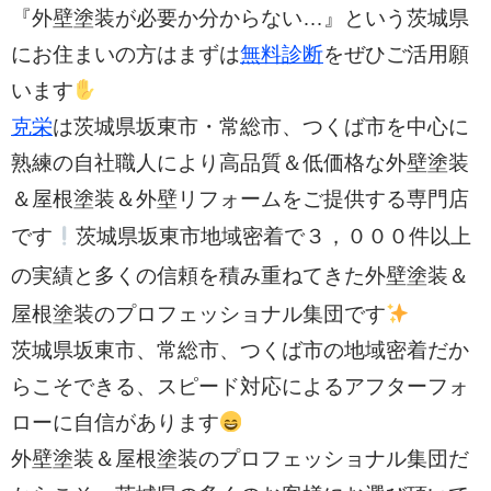
『外壁塗装が必要か分からない…』という茨城県
にお住まいの方はまずは
無料診断
をぜひご活用願
います
克栄
は茨城県坂東市・常総市、つくば市を中心に
熟練の自社職人により高品質＆低価格な外壁塗装
＆屋根塗装＆外壁リフォームをご提供する専門店
３，０００件以上
です
茨城県坂東市地域密着で
の実績と多く
の信頼を積み重ねてきた外壁塗装＆
屋根塗装のプロフェッショナル集団です
茨城県坂東市、常総市、つくば市の
地域密着だか
らこそできる、スピード対応によるアフターフォ
ローに自信があります
外壁塗装＆屋根塗装のプロフェッショナル集団だ