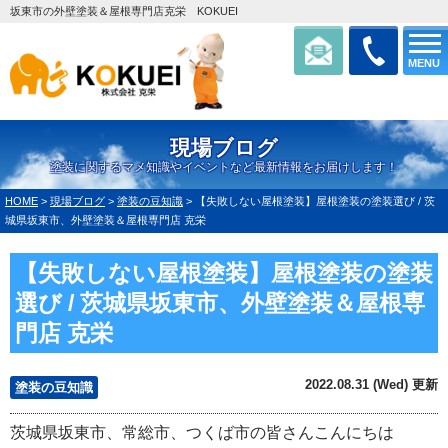
坂東市の外壁塗装＆屋根専門店克栄 KOKUEI
MENU
現場ブログ
塗装に関するマメ知識やイベントなど最新情報をお届けします！
HOME
>
現場ブログ
>
塗装の豆知識
>
【失敗しない屋根塗装】屋根塗装の塗装選び / 茨
城県坂東市、外壁塗装＆屋根専門店 克栄
【失敗しない屋根塗装】屋根塗装の塗装
選び / 茨城県坂東市、外壁塗装＆屋根専
門店 克栄
2022.08.31 (Wed) 更新
塗装の豆知識
茨城県坂東市、常総市、つくば市の皆さんこんにちは