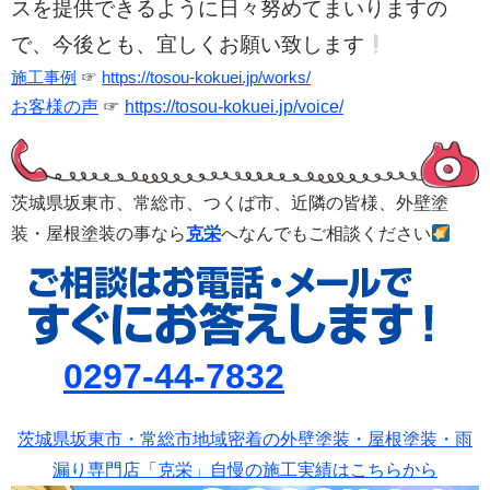
スを提供できるように日々努めてまいりますの
で、今後とも、宜しくお願い致します
施工事例
☞
https://tosou-kokuei.jp/works/
お客様の声
☞
https://tosou-kokuei.jp/voice/
茨城県坂東市、常総市、つくば市、
近隣の皆様、外壁塗
装・屋根塗装の事なら
克栄
へなんでもご相談ください
0297-44-7832
茨城県坂東市・常総市地域密着の外壁塗装・屋根塗装・雨
漏り専門店「克栄」自慢の施工実績はこちらから