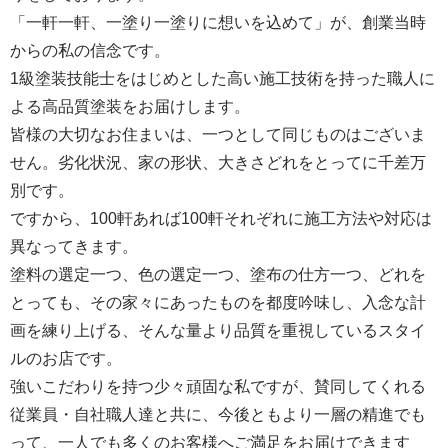
「一軒一軒、一塗り一塗りに想いを込めて」が、創業当時
からの私の信念です。
1級塗装技能士をはじめとした高い施工技術を持った職人に
よる高品質塗装をお届けします。
皆様の大切なお住まいは、一つとして同じものはございま
せん。劣化状況、家の形状、大きさどれをとってに千差万
別です。
ですから、100軒あれば100軒それぞれに施工方法や対応は
異なってきます。
塗料の選定一つ、色の選定一つ、塗布の仕方一つ、どれを
とっても、その家々にあったものを都度吟味し、入念な計
画を練り上げる、そんな量より品質を重視しているスタイ
ルのお店です。
強いこだわりを持つ少々頑固な私ですが、賛同してくれる
従業員・自社職人達と共に、今後ともより一層の精進でも
って、一人でも多くのお客様へご満足をお届けできます