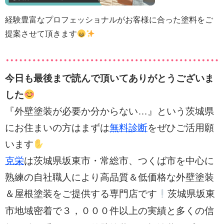
経験豊富なプロフェッショナルがお客様に合った塗料をご
提案させて頂きます
今日も最後まで読んで頂いてありがとうございま
した
『外壁塗装が必要か分からない…』という茨城県
にお住まいの方はまずは
無料診断
をぜひご活用願
います
克栄
は茨城県坂東市・常総市、つくば市を中心に
熟練の自社職人により高品質＆低価格な外壁塗装
＆屋根塗装をご提供する専門店です
茨城県坂東
３，０００件以上の実績と多く
市地域密着で
の信