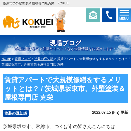
坂東市の外壁塗装＆屋根専門店克栄 KOKUEI
MENU
現場ブログ
塗装に関するマメ知識やイベントなど最新情報をお届けします！
HOME
>
現場ブログ
>
塗装の豆知識
>
賃貸アパートで大規模修繕をするメリットとは？ /
茨城県坂東市、外壁塗装＆屋根専門店 克栄
賃貸アパートで大規模修繕をするメリ
ットとは？ / 茨城県坂東市、外壁塗装＆
屋根専門店 克栄
2022.07.15 (Fri) 更新
塗装の豆知識
茨城県坂東市、常総市、つくば市の皆さんこんにちは