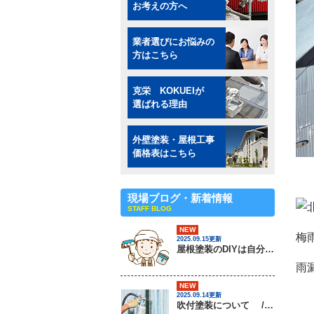
お考えの方へ
業者選びにお悩みの
方はこちら
克栄 KOKUEIが
選ばれる理由
外壁塗装・屋根工事
価格表はこちら
現場ブログ・新着情報
STAFF BLOG
NEW
梅
2025.09.15更新
屋根塗装のDIYは自分でできるの？ / 茨城県常総市・坂東市・守谷市・つくば市・境町の外壁塗装＆屋根専門店
雨
NEW
2025.09.14更新
吹付塗装について / 茨城県常総市・坂東市・守谷市・つくば市・境町の外壁塗装＆屋根専門店