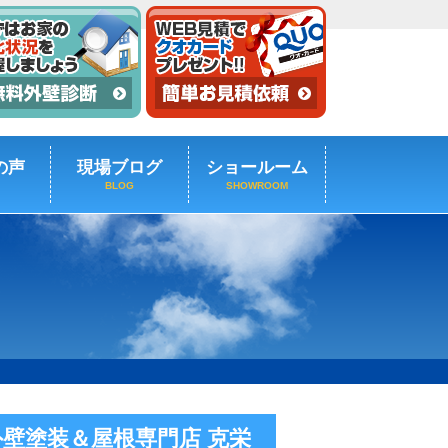
の声
現場ブログ
ショールーム
BLOG
SHOWROOM
外壁塗装＆屋根専門店 克栄