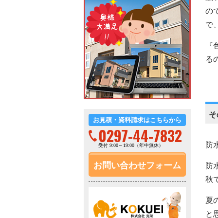
の
で
『
る
そ
お見積・資料請求はこちらから
0297-44-7832
防
受付 9:00～19:00（年中無休）
お問い合わせフォーム
防
秋
夏
と