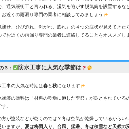
で、通気緩衝工と言われる、湿気を逃がす脱気筒を設置するな
、お近くの雨漏り専門の業者に相談してみましょう
色褪せ、ひび割れ、剥がれ、膨れ』の４つの症状が見えてきた
のでお近くの雨漏り専門の業者に連絡してることをオススメし
防水工事に人気な季節は
の３：
水工事の人気な時期は
春
と
秋
になります
水塗装の塗料は
「材料の乾燥に適した季節」が良とされているの
です。
の方が塗装などが乾くのでは？冬は空気が乾燥しているからい
思いますが、
夏は梅雨入り、台風、猛暑、冬は積雪など天候の