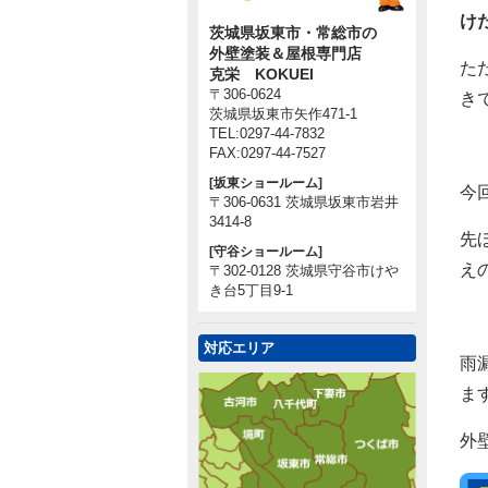
け
茨城県坂東市・常総市の
外壁塗装＆屋根専門店
た
克栄 KOKUEI
〒306-0624
き
茨城県坂東市矢作471-1
TEL:0297-44-7832
FAX:0297-44-7527
[坂東ショールーム]
今
〒306-0631 茨城県坂東市岩井
3414-8
先
[守谷ショールーム]
え
〒302-0128 茨城県守谷市けや
き台5丁目9-1
対応エリア
雨
ま
外