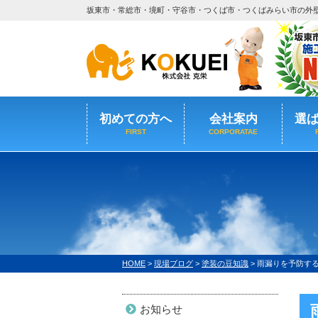
坂東市・常総市・境町・守谷市・つくば市・つくばみらい市の外
初めての方へ
会社案内
選
FIRST
CORPORATAE
HOME
>
現場ブログ
>
塗装の豆知識
>
雨漏りを予防する
お知らせ