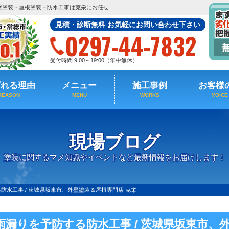
壁塗装・屋根塗装・防水工事は克栄にお任せ
見積・診断無料 お気軽にお問い合わせ下さい
0297-44-7832
受付時間 9:00～19:00（年中無休）
ばれる理由
メニュー
施工事例
お客様
REASON
MENU
WORKS
VOICE
現場ブログ
塗装に関するマメ知識やイベントなど最新情報をお届けします！
防水工事 / 茨城県坂東市、外壁塗装＆屋根専門店 克栄
雨漏りを予防する防水工事 / 茨城県坂東市、