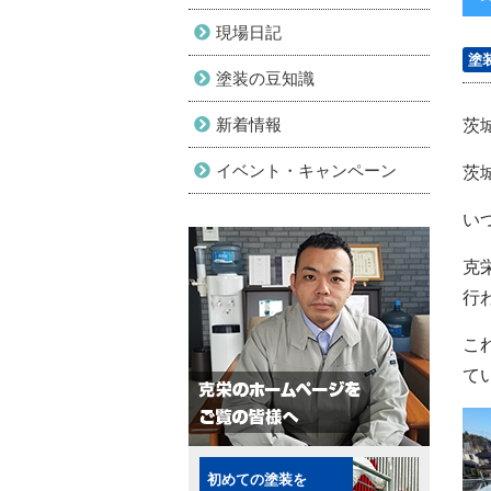
現場日記
塗
塗装の豆知識
新着情報
茨
イベント・キャンペーン
茨
い
克
行
こ
て
初めての塗装を