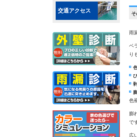
交通アクセス
そ
雨
ベ
り
色
膨
で
広