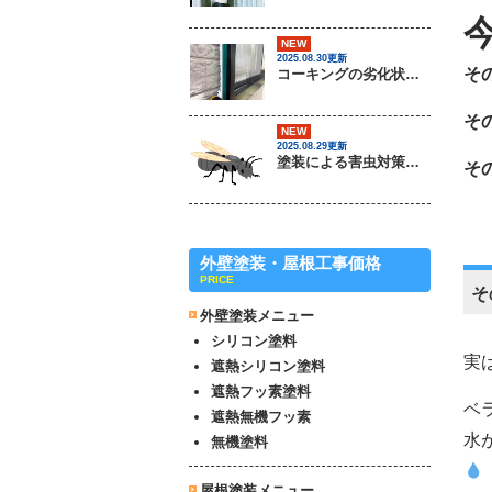
NEW
2025.08.30更新
そ
コーキングの劣化状況について / 茨城県常総市・坂東市・守谷市・つくば市・境町の外壁塗装＆屋根専門店
そ
NEW
2025.08.29更新
塗装による害虫対策は可能なのか？ / 茨城県常総市・坂東市・守谷市・つくば市・境町の外壁塗装＆屋根専門店
そ
外壁塗装・屋根工事価格
PRICE
そ
外壁塗装メニュー
シリコン塗料
実
遮熱シリコン塗料
遮熱フッ素塗料
ベ
遮熱無機フッ素
水
無機塗料
屋根塗装メニュー