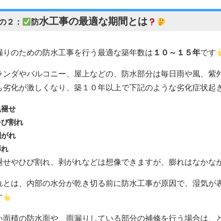
水工事の最適な期間とは
の２：
防
漏りのための防水工事を行う最適な築年数は
１０～１５年
です
ランダやバルコニー、屋上などの、防水部分は毎日雨や風、紫
も劣化が激しくなり、築１０年以上で下記のような劣化症状起
色褪せ
ひび割れ
剥がれ
膨れ
褪せやひび割れ、剥がれなどは想像できますが、膨れはなかな
れとは、内部の水分が乾き切る前に防水工事が原因で、湿気が
す
い面積の防水面や、雨漏りしている部分の補修を行う場合は、