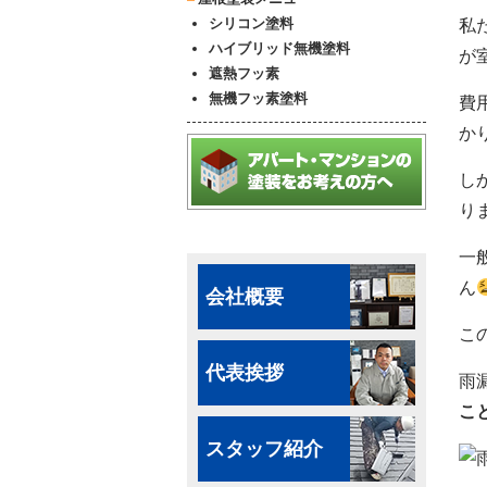
シリコン塗料
私
ハイブリッド無機塗料
が
遮熱フッ素
無機フッ素塗料
費
か
し
り
一
ん
会社概要
こ
代表挨拶
雨
こ
スタッフ紹介