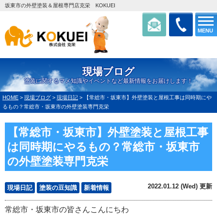
坂東市の外壁塗装＆屋根専門店克栄 KOKUEI
MENU
現場ブログ
塗装に関するマメ知識やイベントなど最新情報をお届けします！
HOME
>
現場ブログ
>
現場日記
>
【常総市・坂東市】外壁塗装と屋根工事は同時期にや
るもの？常総市・坂東市の外壁塗装専門克栄
【常総市・坂東市】外壁塗装と屋根工事
は同時期にやるもの？常総市・坂東市
の外壁塗装専門克栄
2022.01.12 (Wed) 更新
現場日記
塗装の豆知識
新着情報
常総市・坂東市の皆さんこんにちわ