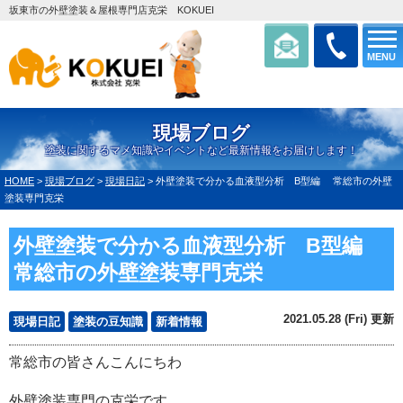
坂東市の外壁塗装＆屋根専門店克栄 KOKUEI
MENU
現場ブログ
塗装に関するマメ知識やイベントなど最新情報をお届けします！
HOME
>
現場ブログ
>
現場日記
>
外壁塗装で分かる血液型分析 B型編 常総市の外壁
塗装専門克栄
外壁塗装で分かる血液型分析 B型編
常総市の外壁塗装専門克栄
2021.05.28 (Fri) 更新
現場日記
塗装の豆知識
新着情報
常総市の皆さんこんにちわ
外壁塗装専門の克栄です。