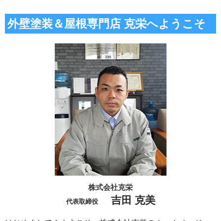
外壁塗装＆屋根専門店 克栄へようこそ
株式会社克栄
吉田 克美
代表取締役