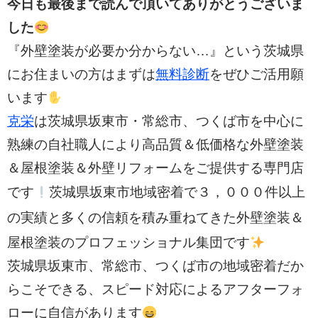
今日も最後まで読んで頂いてありがとうございま
した
『外壁塗装が必要か分からない…』という茨城県
にお住まいの方はまずは
無料診断
をぜひご活用願
います
克栄
は茨城県坂東市・常総市、つくば市を中心に
熟練の自社職人により高品質＆低価格な外壁塗装
＆屋根塗装＆外壁リフォームをご提供する専門店
３，０００件以上
です
茨城県坂東市地域密着で
の実績と多く
の信頼を積み重ねてきた外壁塗装＆
屋根塗装のプロフェッショナル集団です
茨城県坂東市、常総市、つくば市の
地域密着だか
らこそできる、スピード対応によるアフターフォ
ローに自信があります