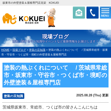
坂東市の外壁塗装＆屋根専門店克栄 KOKUEI
MENU
現場ブログ
塗装に関するマメ知識やイベントなど最新情報をお届けします！
HOME
>
現場ブログ
>
塗装の豆知識
>
塗装の熱ぶくれについて / 茨城県常総市・坂東
市・守谷市・つくば市・境町の外壁塗装＆屋根専門店
塗装の熱ぶくれについて / 茨城県常総
市・坂東市・守谷市・つくば市・境町の
外壁塗装＆屋根専門店
2025.08.28 (Thu) 更新
塗装の豆知識
茨城県坂東市、常総市、つくば市の皆さんこんにちは