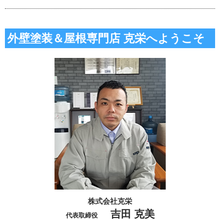
外壁塗装＆屋根専門店 克栄へようこそ
株式会社克栄
吉田 克美
代表取締役