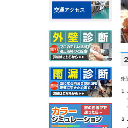
交通アクセス
外
１
・
・
２
・