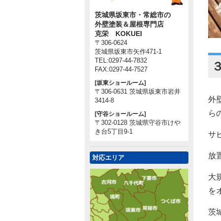
茨城県坂東市・常総市の
外壁塗装＆屋根専門店
克栄 KOKUEI
〒306-0624
茨城県坂東市矢作471-1
TEL:0297-44-7832
FAX:0297-44-7527
[坂東ショールーム]
〒306-0631 茨城県坂東市岩井
外
3414-8
ら
[守谷ショールーム]
〒302-0128 茨城県守谷市けや
き台5丁目9-1
サ
放
対応エリア
大
を
茨