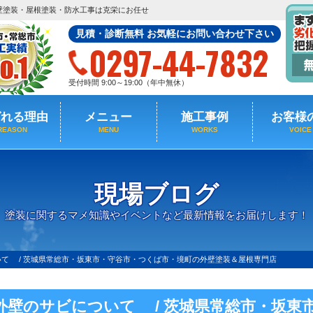
壁塗装・屋根塗装・防水工事は克栄にお任せ
見積・診断無料 お気軽にお問い合わせ下さい
0297-44-7832
受付時間 9:00～19:00（年中無休）
ばれる理由
メニュー
施工事例
お客様
REASON
MENU
WORKS
VOICE
現場ブログ
塗装に関するマメ知識やイベントなど最新情報をお届けします！
て / 茨城県常総市・坂東市・守谷市・つくば市・境町の外壁塗装＆屋根専門店
外壁のサビについて / 茨城県常総市・坂東