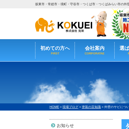
坂東市・常総市・境町・守谷市・つくば市・つくばみらい市の外
初めての方へ
会社案内
選
FIRST
CORPORATAE
HOME
>
現場ブログ
>
塗装の豆知識
>
外壁のサビについ
お知らせ