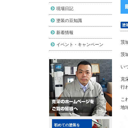
現場日記
塗装の豆知識
塗
新着情報
茨
イベント・キャンペーン
茨
い
克
行
こ
地
初めての塗装を