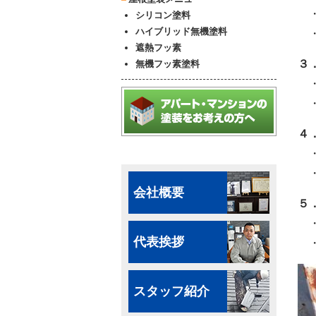
・
シリコン塗料
ハイブリッド無機塗料
・
遮熱フッ素
３
無機フッ素塗料
・
・
４
・
・
会社概要
５
・
代表挨拶
・
スタッフ紹介