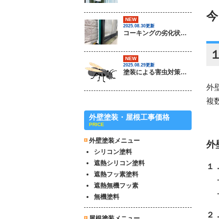
今
NEW
2025.08.30更新
コーキングの劣化状況について / 茨城県常総市・坂東市・守谷市・つくば市・境町の外壁塗装＆屋根専門店
NEW
2025.08.29更新
塗装による害虫対策は可能なのか？ / 茨城県常総市・坂東市・守谷市・つくば市・境町の外壁塗装＆屋根専門店
外
複
外壁塗装・屋根工事価格
PRICE
外壁塗装メニュー
外
シリコン塗料
遮熱シリコン塗料
１
遮熱フッ素塗料
・
遮熱無機フッ素
・
無機塗料
２
屋根塗装メニュー