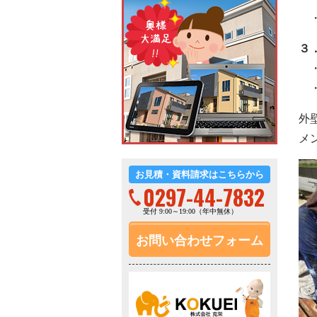
・
３
・
・
外
メ
お見積・資料請求はこちらから
0297-44-7832
受付 9:00～19:00（年中無休）
お問い合わせフォーム