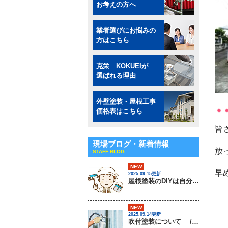
お考えの方へ
業者選びにお悩みの
方はこちら
克栄 KOKUEIが
選ばれる理由
外壁塗装・屋根工事
価格表はこちら
皆
現場ブログ・新着情報
放
STAFF BLOG
NEW
早
2025.09.15更新
屋根塗装のDIYは自分でできるの？ / 茨城県常総市・坂東市・守谷市・つくば市・境町の外壁塗装＆屋根専門店
NEW
2025.09.14更新
吹付塗装について / 茨城県常総市・坂東市・守谷市・つくば市・境町の外壁塗装＆屋根専門店