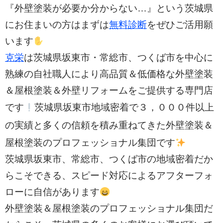
『外壁塗装が必要か分からない…』という茨城県
にお住まいの方はまずは
無料診断
をぜひご活用願
います
克栄
は茨城県坂東市・常総市、つくば市を中心に
熟練の自社職人により高品質＆低価格な外壁塗装
＆屋根塗装＆外壁リフォームをご提供する専門店
３，０００件以上
です
茨城県坂東市地域密着で
の実績と多く
の信頼を積み重ねてきた外壁塗装＆
屋根塗装のプロフェッショナル集団です
茨城県坂東市、常総市、つくば市の
地域密着だか
らこそできる、スピード対応によるアフターフォ
ローに自信があります
外壁塗装＆屋根塗装のプロフェッショナル集団だ