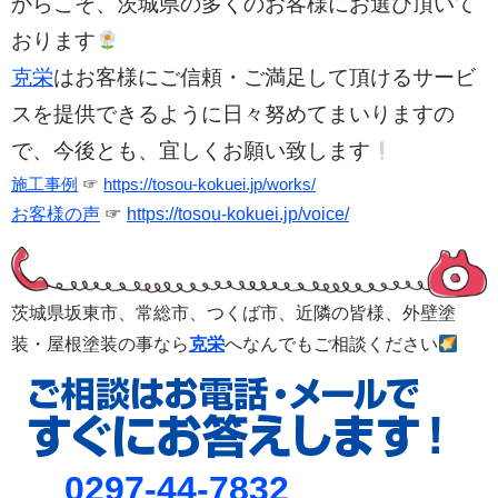
からこそ、茨城県の多くのお客様にお選び頂いて
おります
克栄
はお客様にご信頼・ご満足して頂けるサービ
スを提供できるように日々努めてまいりますの
で、今後とも、宜しくお願い致します
施工事例
☞
https://tosou-kokuei.jp/works/
お客様の声
☞
https://tosou-kokuei.jp/voice/
茨城県坂東市、常総市、つくば市、
近隣の皆様、外壁塗
装・屋根塗装の事なら
克栄
へなんでもご相談ください
0297-44-7832