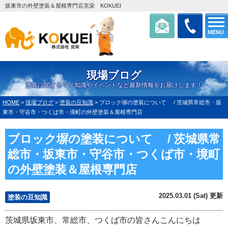
坂東市の外壁塗装＆屋根専門店克栄 KOKUEI
MENU
現場ブログ
塗装に関するマメ知識やイベントなど最新情報をお届けします！
HOME
>
現場ブログ
>
塗装の豆知識
>
ブロック塀の塗装について / 茨城県常総市・坂
東市・守谷市・つくば市・境町の外壁塗装＆屋根専門店
ブロック塀の塗装について / 茨城県常
総市・坂東市・守谷市・つくば市・境町
の外壁塗装＆屋根専門店
2025.03.01 (Sat) 更新
塗装の豆知識
茨城県坂東市、常総市、つくば市の皆さんこんにちは