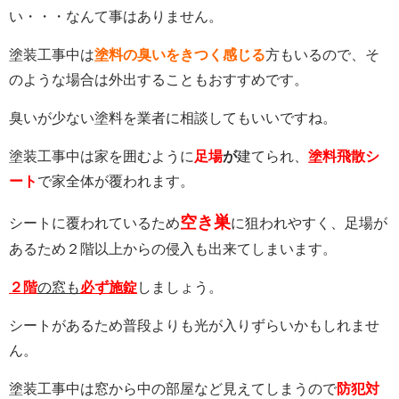
い・・・なんて事はありません。
塗装工事中は
塗料の臭いをきつく感じる
方もいるので、そ
のような場合は外出することもおすすめです。
臭いが少ない塗料を業者に相談してもいいですね。
塗装工事中は家を囲むように
足場
が
建てられ、
塗料飛散シ
ート
で家全体が覆われます。
空き巣
シートに覆われているため
に狙われやすく、足場が
あるため２階以上からの侵入も出来てしまいます。
２階
の窓も
必ず施錠
しましょう。
シートがあるため普段よりも光が入りずらいかもしれませ
ん。
塗装工事中は窓から中の部屋など見えてしまうので
防犯対