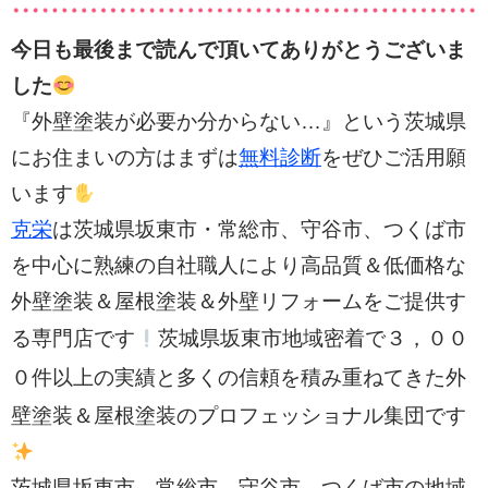
今日も最後まで読んで頂いてありがとうございま
した
『外壁塗装が必要か分からない…』という茨城県
にお住まいの方はまずは
無料診断
をぜひご活用願
います
克栄
は茨城県坂東市・常総市、守谷市、つくば市
を中心に熟練の自社職人により高品質＆低価格な
外壁塗装＆屋根塗装＆外壁リフォームをご提供す
３，００
る専門店です
茨城県坂東市地域密着で
０件以上の実績と多く
の信頼を積み重ねてきた外
壁塗装＆屋根塗装のプロフェッショナル集団です
茨城県坂東市、常総市、守谷市、つくば市の
地域