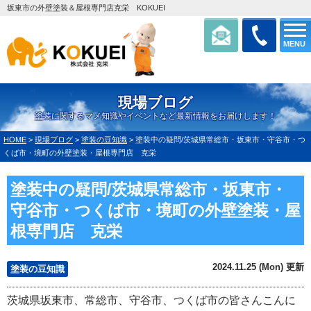
坂東市の外壁塗装＆屋根専門店克栄 KOKUEI
MENU
現場ブログ
塗装に関するマメ知識やイベントなど最新情報をお届けします！
HOME
>
現場ブログ
>
塗装の豆知識
>
塗装中の疑問/茨城県常総市・坂東市・守谷市・つ
くば市・境町の外壁塗装・屋根専門店 克栄
塗装中の疑問/茨城県常総市・坂東市・
守谷市・つくば市・境町の外壁塗装・屋
根専門店 克栄
2024.11.25 (Mon) 更新
塗装の豆知識
茨城県坂東市、常総市、守谷市、つくば市の皆さんこんに