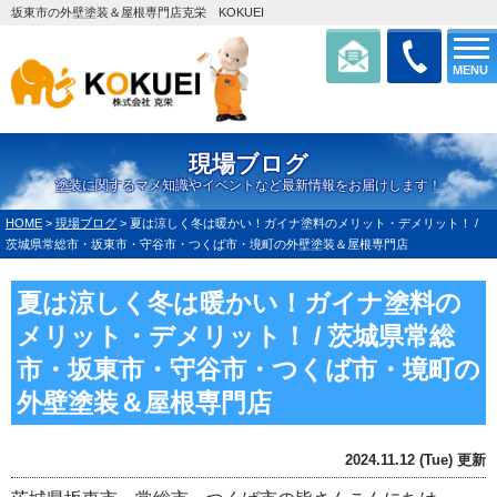
坂東市の外壁塗装＆屋根専門店克栄 KOKUEI
MENU
現場ブログ
塗装に関するマメ知識やイベントなど最新情報をお届けします！
HOME
>
現場ブログ
>
夏は涼しく冬は暖かい！ガイナ塗料のメリット・デメリット！ /
茨城県常総市・坂東市・守谷市・つくば市・境町の外壁塗装＆屋根専門店
夏は涼しく冬は暖かい！ガイナ塗料の
メリット・デメリット！ / 茨城県常総
市・坂東市・守谷市・つくば市・境町の
外壁塗装＆屋根専門店
2024.11.12 (Tue) 更新