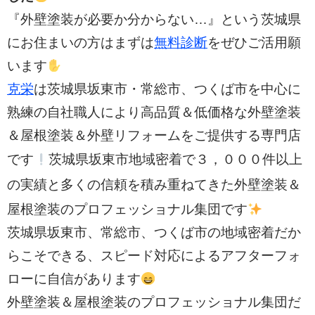
『外壁塗装が必要か分からない…』という茨城県
にお住まいの方はまずは
無料診断
をぜひご活用願
います
克栄
は茨城県坂東市・常総市、つくば市を中心に
熟練の自社職人により高品質＆低価格な外壁塗装
＆屋根塗装＆外壁リフォームをご提供する専門店
３，０００件以上
です
茨城県坂東市地域密着で
の実績と多く
の信頼を積み重ねてきた外壁塗装＆
屋根塗装のプロフェッショナル集団です
茨城県坂東市、常総市、つくば市の
地域密着だか
らこそできる、スピード対応によるアフターフォ
ローに自信があります
外壁塗装＆屋根塗装のプロフェッショナル集団だ