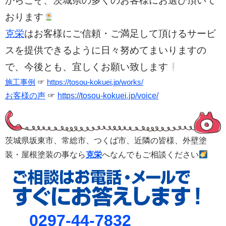
からこそ、茨城県の多くのお客様にお選び頂いて
おります
克栄
はお客様にご信頼・ご満足して頂けるサービ
スを提供できるように日々努めてまいりますの
で、今後とも、宜しくお願い致します
施工事例
☞
https://tosou-kokuei.jp/works/
お客様の声
☞
https://tosou-kokuei.jp/voice/
茨城県坂東市、常総市、つくば市、
近隣の皆様、外壁塗
装・屋根塗装の事なら
克栄
へなんでもご相談ください
0297-44-7832