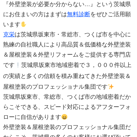
『外壁塗装が必要か分からない…』という茨城県
にお住まいの方はまずは
無料診断
をぜひご活用願
います
克栄
は茨城県坂東市・常総市、つくば市を中心に
熟練の自社職人により高品質＆低価格な外壁塗装
＆屋根塗装＆外壁リフォームをご提供する専門店
３，０００件以上
です
茨城県坂東市地域密着で
の実績と多く
の信頼を積み重ねてきた外壁塗装＆
屋根塗装のプロフェッショナル集団です
茨城県坂東市、常総市、つくば市の
地域密着だか
らこそできる、スピード対応によるアフターフォ
ローに自信があります
外壁塗装＆屋根塗装のプロフェッショナル集団だ