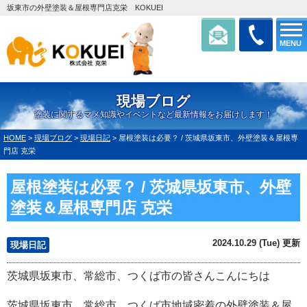
坂東市の外壁塗装＆屋根専門店克栄 KOKUEI
MENU
現場ブログ
塗装に関するマメ知識やイベントなど最新情報をお届けします！
HOME
>
現場ブログ
>
現場日記
>
屋根塗装は必要？ / 茨城県坂東市、外壁塗装＆屋根専
門店 克栄
屋根塗装は必要？ / 茨城県坂東市、外壁
塗装＆屋根専門店 克栄
2024.10.29 (Tue) 更新
現場日記
茨城県坂東市、常総市、つくば市の皆さんこんにちは
茨城県坂東市、常総市、つくば市地域密着の外壁塗装＆屋