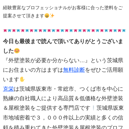
経験豊富なプロフェッショナルがお客様に合った塗料をご
提案させて頂きます
今日も最後まで読んで頂いてありがとうございま
した
『外壁塗装が必要か分からない…』という茨城県
にお住まいの方はまずは
無料診断
をぜひご活用願
います
克栄
は茨城県坂東市・常総市、つくば市を中心に
熟練の自社職人により高品質＆低価格な外壁塗装
＆屋根塗装をご提供する専門店です
茨城県坂東
３，０００件以上の実績と多く
市地域密着で
の信
頼を積み重ねてきた外壁塗装＆屋根塗装のプロフ