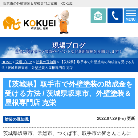
坂東市の外壁塗装＆屋根専門店克栄 KOKUEI
MENU
現場ブログ
塗装に関するマメ知識やイベントなど最新情報をお届けします！
HOME
>
現場ブログ
>
塗装の豆知識
>
【茨城県】取手市で外壁塗装の助成金を受ける方
法 / 茨城県坂東市、外壁塗装＆屋根専門店 克栄
【茨城県】取手市で外壁塗装の助成金を
受ける方法 / 茨城県坂東市、外壁塗装＆
屋根専門店 克栄
2022.07.29 (Fri) 更新
塗装の豆知識
茨城県坂東市、常総市、つくば市、取手市の皆さんこんに