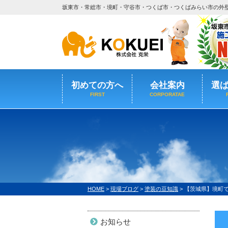
坂東市・常総市・境町・守谷市・つくば市・つくばみらい市の外
初めての方へ
会社案内
選
FIRST
CORPORATAE
HOME
>
現場ブログ
>
塗装の豆知識
>
【茨城県】境町で
お知らせ