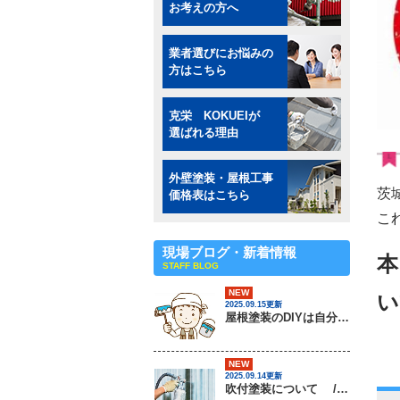
お考えの方へ
業者選びにお悩みの
方はこちら
克栄 KOKUEIが
選ばれる理由
外壁塗装・屋根工事
茨
価格表はこちら
こ
現場ブログ・新着情報
本
STAFF BLOG
NEW
い
2025.09.15更新
屋根塗装のDIYは自分でできるの？ / 茨城県常総市・坂東市・守谷市・つくば市・境町の外壁塗装＆屋根専門店
NEW
2025.09.14更新
吹付塗装について / 茨城県常総市・坂東市・守谷市・つくば市・境町の外壁塗装＆屋根専門店