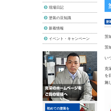
現場日記
塗装の豆知識
塗
新着情報
茨
イベント・キャンペーン
茨
い
克
を
施
初めての塗装を