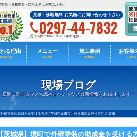
壁塗装・屋根塗装・防水工事は克栄にお任せ
見積・診断無料 お気軽にお問い合わせ下さい
0297-44-7832
受付時間 9:00～19:00（年中無休）
ばれる理由
メニュー
施工事例
お客様
REASON
MENU
WORKS
VOICE
現場ブログ
塗装に関するマメ知識やイベントなど最新情報をお届けします！
外壁塗装の助成金を受ける方法 / 茨城県坂東市、外壁塗装＆屋根専門店 克栄
【茨城県】境町で外壁塗装の助成金を受ける方法