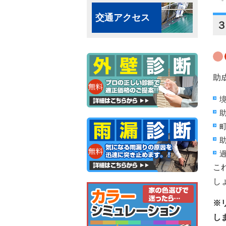
交通アクセス
助
こ
し
※
し