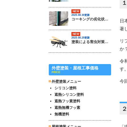
NEW
2025.08.30更新
コーキングの劣化状況について / 茨城県常総市・坂東市・守谷市・つくば市・境町の外壁塗装＆屋根専門店
日
著
NEW
2025.08.29更新
リ
塗装による害虫対策は可能なのか？ / 茨城県常総市・坂東市・守谷市・つくば市・境町の外壁塗装＆屋根専門店
か
令
外壁塗装・屋根工事価格
す
PRICE
今
外壁塗装メニュー
シリコン塗料
遮熱シリコン塗料
遮熱フッ素塗料
遮熱無機フッ素
無機塗料
屋根塗装メニュー
「