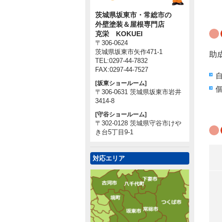
茨城県坂東市・常総市の
外壁塗装＆屋根専門店
克栄 KOKUEI
〒306-0624
茨城県坂東市矢作471-1
助
TEL:0297-44-7832
FAX:0297-44-7527
[坂東ショールーム]
〒306-0631 茨城県坂東市岩井
3414-8
[守谷ショールーム]
〒302-0128 茨城県守谷市けや
き台5丁目9-1
対応エリア