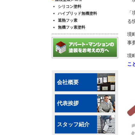
シリコン塗料
「
ハイブリッド無機塗料
遮熱フッ素
る
無機フッ素塗料
境
事
境
こ
会社概要
代表挨拶
スタッフ紹介