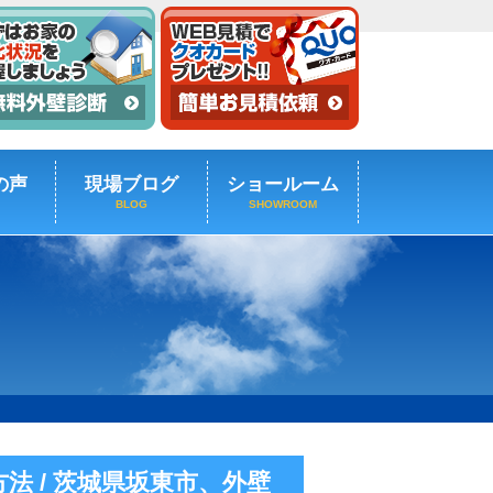
の声
現場ブログ
ショールーム
BLOG
SHOWROOM
 / 茨城県坂東市、外壁