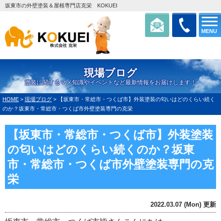
坂東市の外壁塗装＆屋根専門店克栄 KOKUEI
MENU
現場ブログ
塗装に関するマメ知識やイベントなど最新情報をお届けします！
HOME
>
現場ブログ
>
【坂東市・常総市・つくば市】外装塗装の匂いはどのくらい続く
のか？坂東市・常総市・つくば市外壁塗装専門の克栄
【坂東市・常総市・つくば市】外装塗装
の匂いはどのくらい続くのか？坂東
市・常総市・つくば市外壁塗装専門の克
栄
2022.03.07 (Mon) 更新