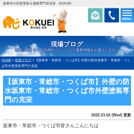
坂東市の外壁塗装＆屋根専門店克栄 KOKUEI
MENU
現場ブログ
塗装に関するマメ知識やイベントなど最新情報をお届けします！
HOME
>
現場ブログ
>
【坂東市・常総市・つくば市】外壁の防水坂東市・常総市・つく
ば市外壁塗装専門の克栄
【坂東市・常総市・つくば市】外壁の防
水坂東市・常総市・つくば市外壁塗装専
門の克栄
2022.03.02 (Wed) 更新
坂東市・常総市・つくば市皆さんこんにちは