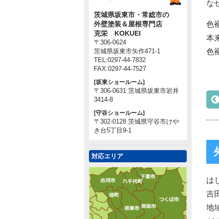
な
茨城県坂東市・常総市の
色
外壁塗装＆屋根専門店
克栄 KOKUEI
本
〒306-0624
色
茨城県坂東市矢作471-1
TEL:0297-44-7832
FAX:0297-44-7527
[坂東ショールーム]
〒306-0631 茨城県坂東市岩井
3414-8
[守谷ショールーム]
〒302-0128 茨城県守谷市けや
き台5丁目9-1
対応エリア
は
吉
地