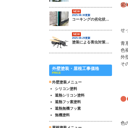
紫
NEW
2025.08.30更新
コーキングの劣化状況について / 茨城県常総市・坂東市・守谷市・つくば市・境町の外壁塗装＆屋根専門店
せ
NEW
2025.08.29更新
塗装による害虫対策は可能なのか？ / 茨城県常総市・坂東市・守谷市・つくば市・境町の外壁塗装＆屋根専門店
青
色
外
そ
外壁塗装・屋根工事価格
PRICE
外壁塗装メニュー
シリコン塗料
遮熱シリコン塗料
遮熱フッ素塗料
遮熱無機フッ素
無機塗料
色
屋根塗装メニュー