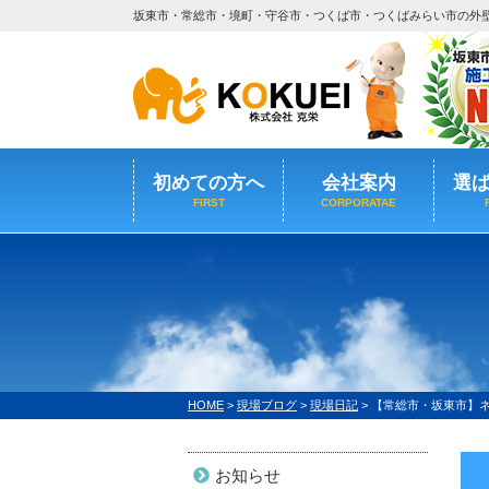
坂東市・常総市・境町・守谷市・つくば市・つくばみらい市の外
初めての方へ
会社案内
選
FIRST
CORPORATAE
HOME
>
現場ブログ
>
現場日記
>
【常総市・坂東市】
お知らせ