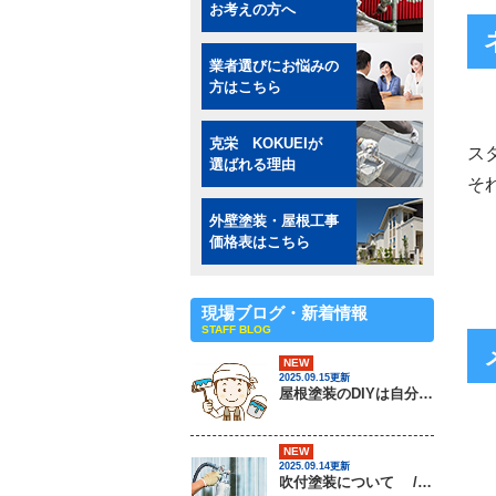
お考えの方へ
業者選びにお悩みの
方はこちら
克栄 KOKUEIが
ス
選ばれる理由
そ
外壁塗装・屋根工事
価格表はこちら
現場ブログ・新着情報
STAFF BLOG
NEW
2025.09.15更新
屋根塗装のDIYは自分でできるの？ / 茨城県常総市・坂東市・守谷市・つくば市・境町の外壁塗装＆屋根専門店
NEW
2025.09.14更新
吹付塗装について / 茨城県常総市・坂東市・守谷市・つくば市・境町の外壁塗装＆屋根専門店