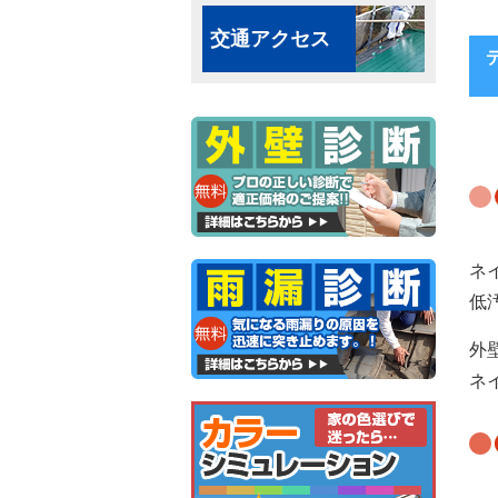
交通アクセス
ネ
低
外
ネ