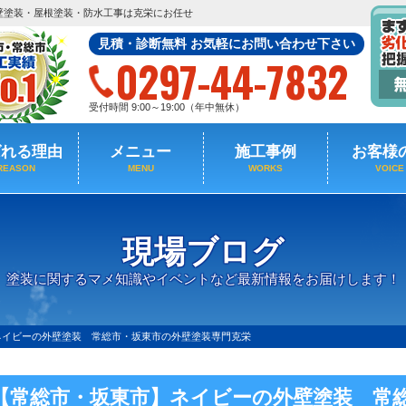
壁塗装・屋根塗装・防水工事は克栄にお任せ
見積・診断無料 お気軽にお問い合わせ下さい
0297-44-7832
受付時間 9:00～19:00（年中無休）
ばれる理由
メニュー
施工事例
お客様
REASON
MENU
WORKS
VOICE
現場ブログ
塗装に関するマメ知識やイベントなど最新情報をお届けします！
ネイビーの外壁塗装 常総市・坂東市の外壁塗装専門克栄
【常総市・坂東市】ネイビーの外壁塗装 常