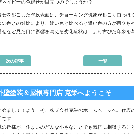
ぜネイビーの色褪せが目立つのでしょうか？
褪せを起こした塗膜表面は、チョーキング現象が起こり白っぽ
来の色との対比により、淡い色と比べると濃い色の方が目立ち
褪せなど見た目に影響を与える劣化症状は、より古びた印象を
次の記事
一覧
外壁塗装＆屋根専門店 克栄へようこそ
じめまして！ようこそ、株式会社克栄のホームページへ。代表
田です。
域の皆様が、住まいのどんな小さなことでも気軽に相談するこ