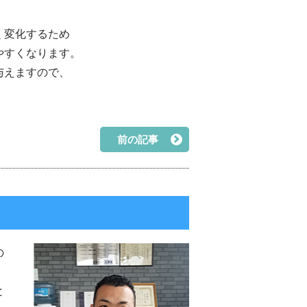
く変化するため
やすくなります。
与えますので、
前の記事
の
と