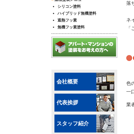
落
シリコン塗料
ハイブリッド無機塗料
ネ
遮熱フッ素
無機フッ素塗料
「
会社概要
色
一
代表挨拶
業
スタッフ紹介