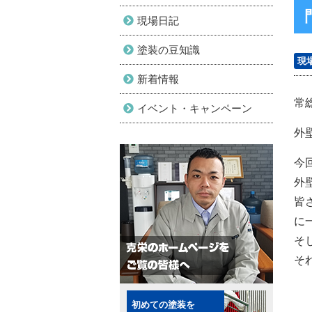
現場日記
塗装の豆知識
現
新着情報
常
イベント・キャンペーン
外
今
外
皆
に
そ
そ
初めての塗装を