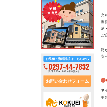
光
当
消
ご
艶
安
お見積・資料請求はこちらから
0297-44-7832
受付 9:00～19:00（年中無休）
お問い合わせフォーム
ネ
美