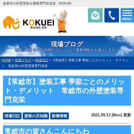
坂東市の外壁塗装＆屋根専門店克栄 KOKUEI
MENU
現場ブログ
塗装に関するマメ知識やイベントなど最新情報をお届けします！
HOME
>
現場ブログ
>
現場日記
>
【常総市】塗装工事 季節ごとのメリット・デメリッ
ト 常総市の外壁塗装専門克栄
【常総市】塗装工事 季節ごとのメリッ
ト・デメリット 常総市の外壁塗装専
門克栄
2021.09.13 (Mon) 更新
現場日記
塗装の豆知識
新着情報
常総市の皆さんこんにちわ