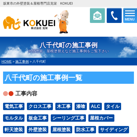
坂東市の外壁塗装＆屋根専門店克栄 KOKUEI
MENU
八千代町の施工事例
外壁塗装・屋根塗替えなど施工事例をご覧下さい
HOME
>
施工事例
>
八千代町
八千代町の施工事例一覧
工事内容
電気工事
クロス工事
木工事
漆喰
ALC
タイル
モルタル
板金工事
シーリング工事
屋根カバー
軒天塗装
外壁塗装
屋根塗装
防水工事
サイディング