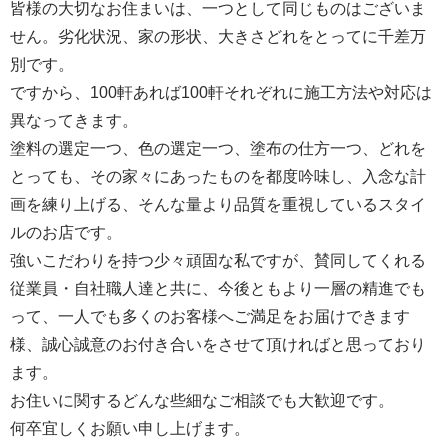
皆様の大切なお住まいは、一つとして同じものはございま
せん。劣化状況、家の形状、大きさどれをとってに千差万
別です。
ですから、100軒あれば100軒それぞれに施工方法や対応は
異なってきます。
塗料の選定一つ、色の選定一つ、塗布の仕方一つ、どれを
とっても、その家々にあったものを都度吟味し、入念な計
画を練り上げる、そんな量より品質を重視しているスタイ
ルのお店です。
強いこだわりを持つ少々頑固な私ですが、賛同してくれる
従業員・自社職人達と共に、今後ともより一層の精進でも
って、一人でも多くのお客様へご満足をお届けできます
様、誠心誠意のお付き合いをさせて頂ければと思っており
ます。
お住いに関するどんな些細なご相談でも大歓迎です。
何卒宜しくお願い申し上げます。