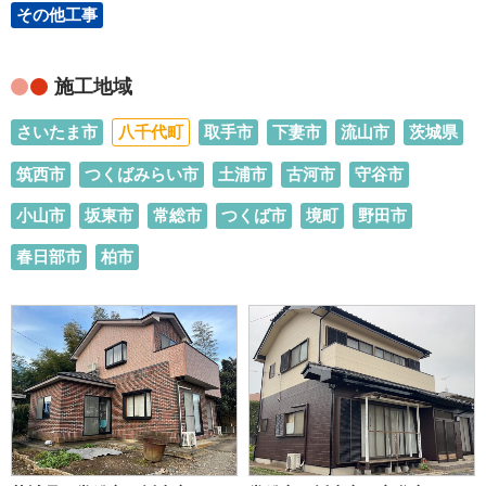
その他工事
施工地域
さいたま市
八千代町
取手市
下妻市
流山市
茨城県
筑西市
つくばみらい市
土浦市
古河市
守谷市
小山市
坂東市
常総市
つくば市
境町
野田市
春日部市
柏市