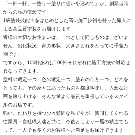
「一軒一軒、一塗り一塗りに想いを込めて」が、創業当時
からの私の信念です。
1級塗装技能士をはじめとした高い施工技術を持った職人に
よる高品質塗装をお届けします。
皆様の大切なお住まいは、一つとして同じものはございま
せん。劣化状況、家の形状、大きさどれをとってに千差万
別です。
ですから、100軒あれば100軒それぞれに施工方法や対応は
異なってきます。
塗料の選定一つ、色の選定一つ、塗布の仕方一つ、どれを
とっても、その家々にあったものを都度吟味し、入念な計
画を練り上げる、そんな量より品質を重視しているスタイ
ルのお店です。
強いこだわりを持つ少々頑固な私ですが、賛同してくれる
従業員・自社職人達と共に、今後ともより一層の精進でも
って、一人でも多くのお客様へご満足をお届けできます