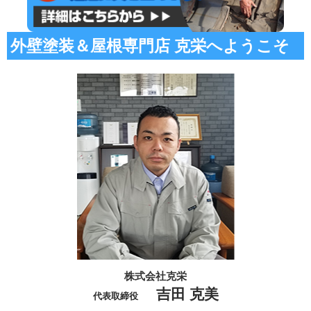
外壁塗装＆屋根専門店 克栄へようこそ
株式会社克栄
吉田 克美
代表取締役