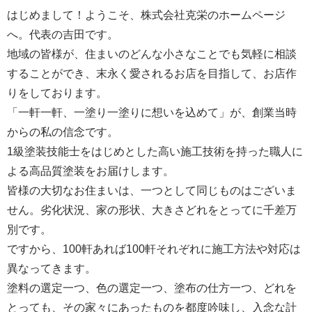
はじめまして！ようこそ、株式会社克栄のホームページ
へ。代表の吉田です。
地域の皆様が、住まいのどんな小さなことでも気軽に相談
することができ、末永く愛されるお店を目指して、お店作
りをしております。
「一軒一軒、一塗り一塗りに想いを込めて」が、創業当時
からの私の信念です。
1級塗装技能士をはじめとした高い施工技術を持った職人に
よる高品質塗装をお届けします。
皆様の大切なお住まいは、一つとして同じものはございま
せん。劣化状況、家の形状、大きさどれをとってに千差万
別です。
ですから、100軒あれば100軒それぞれに施工方法や対応は
異なってきます。
塗料の選定一つ、色の選定一つ、塗布の仕方一つ、どれを
とっても、その家々にあったものを都度吟味し、入念な計