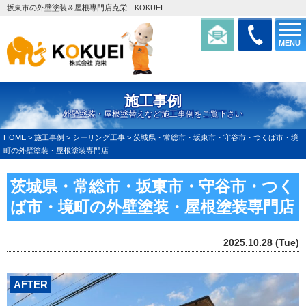
坂東市の外壁塗装＆屋根専門店克栄 KOKUEI
MENU
施工事例
外壁塗装・屋根塗替えなど施工事例をご覧下さい
HOME
>
施工事例
>
シーリング工事
>
茨城県・常総市・坂東市・守谷市・つくば市・境
町の外壁塗装・屋根塗装専門店
茨城県・常総市・坂東市・守谷市・つく
ば市・境町の外壁塗装・屋根塗装専門店
2025.10.28 (Tue)
AFTER