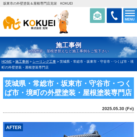
坂東市の外壁塗装＆屋根専門店克栄 KOKUEI
MENU
施工事例
外壁塗装・屋根塗替えなど施工事例をご覧下さい
HOME
>
施工事例
>
シーリング工事
>
茨城県・常総市・坂東市・守谷市・つくば市・境
町の外壁塗装・屋根塗装専門店
茨城県・常総市・坂東市・守谷市・つく
ば市・境町の外壁塗装・屋根塗装専門店
2025.05.30 (Fri)
AFTER