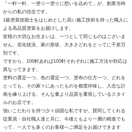
「一軒一軒、一塗り一塗りに想いを込めて」が、創業当時
からの私の信念です。
1級塗装技能士をはじめとした高い施工技術を持った職人に
よる高品質塗装をお届けします。
皆様の大切なお住まいは、一つとして同じものはございま
せん。劣化状況、家の形状、大きさどれをとってに千差万
別です。
ですから、100軒あれば100軒それぞれに施工方法や対応は
異なってきます。
塗料の選定一つ、色の選定一つ、塗布の仕方一つ、どれを
とっても、その家々にあったものを都度吟味し、入念な計
画を練り上げる、そんな量より品質を重視しているスタイ
ルのお店です。
強いこだわりを持つ少々頑固な私ですが、賛同してくれる
従業員・自社職人達と共に、今後ともより一層の精進でも
って、一人でも多くのお客様へご満足をお届けできます