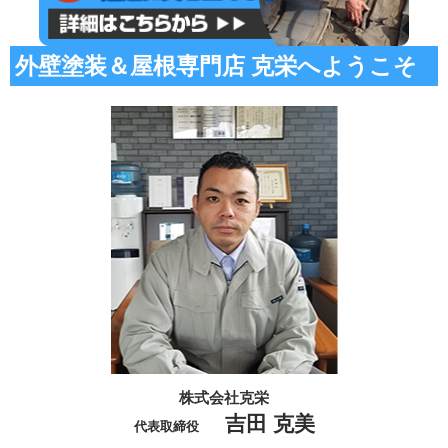
外壁塗装＆屋根専門店 克栄へようこそ
株式会社克栄
吉田 克美
代表取締役