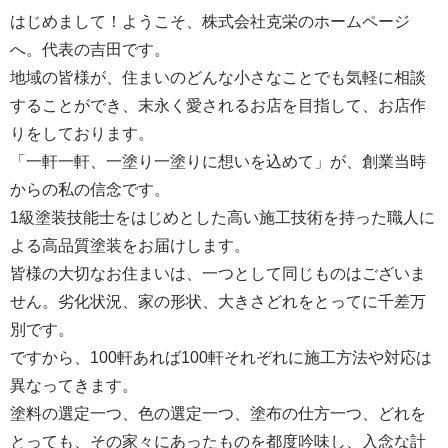
はじめまして！ようこそ、株式会社克栄のホームページ
へ。代表の吉田です。
地域の皆様が、住まいのどんな小さなことでも気軽に相談
することができ、末永く愛されるお店を目指して、お店作
りをしております。
「一軒一軒、一塗り一塗りに想いを込めて」が、創業当時
からの私の信念です。
1級塗装技能士をはじめとした高い施工技術を持った職人に
よる高品質塗装をお届けします。
皆様の大切なお住まいは、一つとして同じものはございま
せん。劣化状況、家の形状、大きさどれをとってに千差万
別です。
ですから、100軒あれば100軒それぞれに施工方法や対応は
異なってきます。
塗料の選定一つ、色の選定一つ、塗布の仕方一つ、どれを
とっても、その家々にあったものを都度吟味し、入念な計