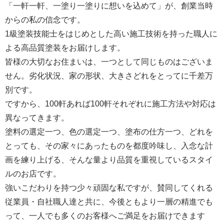
「一軒一軒、一塗り一塗りに想いを込めて」が、創業当時
からの私の信念です。
1級塗装技能士をはじめとした高い施工技術を持った職人に
よる高品質塗装をお届けします。
皆様の大切なお住まいは、一つとして同じものはございま
せん。劣化状況、家の形状、大きさどれをとってに千差万
別です。
ですから、100軒あれば100軒それぞれに施工方法や対応は
異なってきます。
塗料の選定一つ、色の選定一つ、塗布の仕方一つ、どれを
とっても、その家々にあったものを都度吟味し、入念な計
画を練り上げる、そんな量より品質を重視しているスタイ
ルのお店です。
強いこだわりを持つ少々頑固な私ですが、賛同してくれる
従業員・自社職人達と共に、今後ともより一層の精進でも
って、一人でも多くのお客様へご満足をお届けできます