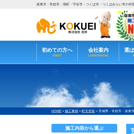
坂東市・常総市・境町・守谷市・つくば市・つくばみらい市の外
初めての方へ
会社案内
選
FIRST
CORPORATAE
HOME
>
施工事例
>
軒天塗装
>
茨城県・常総市・坂東
施工内容から選ぶ