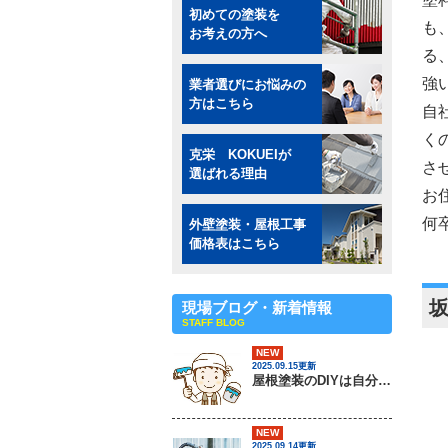
初めての塗装を
も
お考えの方へ
る
強
業者選びにお悩みの
方はこちら
自
く
克栄 KOKUEIが
さ
選ばれる理由
お
何
外壁塗装・屋根工事
価格表はこちら
現場ブログ・新着情報
STAFF BLOG
NEW
2025.09.15更新
屋根塗装のDIYは自分でできるの？ / 茨城県常総市・坂東市・守谷市・つくば市・境町の外壁塗装＆屋根専門店
NEW
2025.09.14更新