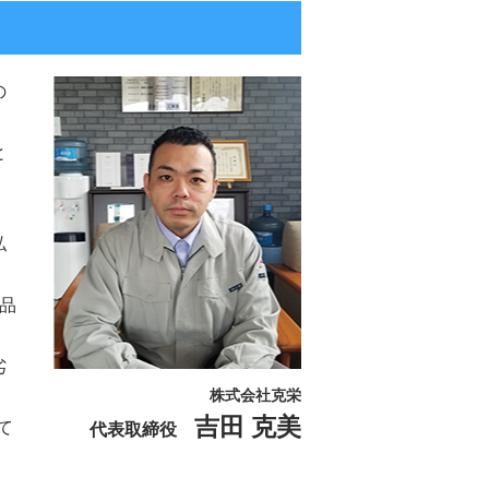
の
と
私
品
劣
株式会社克栄
吉田 克美
て
代表取締役