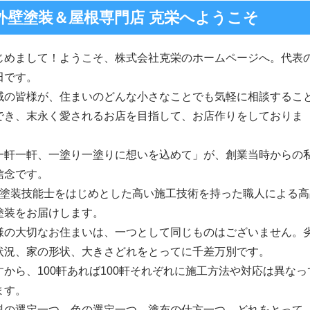
外壁塗装＆屋根専門店 克栄へようこそ
じめまして！ようこそ、株式会社克栄のホームページへ。代表
田です。
域の皆様が、住まいのどんな小さなことでも気軽に相談するこ
でき、末永く愛されるお店を目指して、お店作りをしておりま
。
一軒一軒、一塗り一塗りに想いを込めて」が、創業当時からの
信念です。
級塗装技能士をはじめとした高い施工技術を持った職人による高
塗装をお届けします。
様の大切なお住まいは、一つとして同じものはございません。
状況、家の形状、大きさどれをとってに千差万別です。
すから、100軒あれば100軒それぞれに施工方法や対応は異なっ
ます。
料の選定一つ、色の選定一つ、塗布の仕方一つ、どれをとって