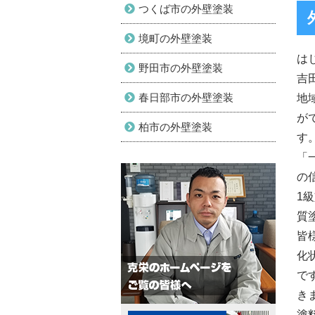
つくば市の外壁塗装
境町の外壁塗装
は
野田市の外壁塗装
吉
春日部市の外壁塗装
地
が
柏市の外壁塗装
す
「
の
1
質
皆
化
で
き
塗