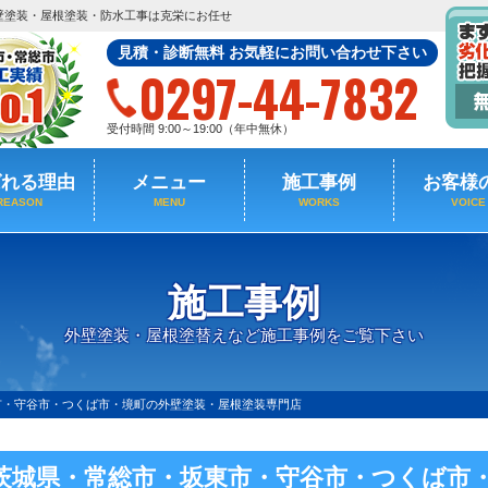
壁塗装・屋根塗装・防水工事は克栄にお任せ
見積・診断無料 お気軽にお問い合わせ下さい
0297-44-7832
受付時間 9:00～19:00（年中無休）
ばれる理由
メニュー
施工事例
お客様
REASON
MENU
WORKS
VOICE
施工事例
外壁塗装・屋根塗替えなど施工事例をご覧下さい
市・守谷市・つくば市・境町の外壁塗装・屋根塗装専門店
茨城県・常総市・坂東市・守谷市・つくば市