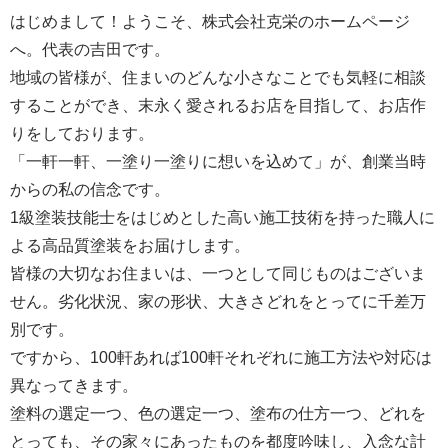
はじめまして！ようこそ、株式会社克栄のホームページ
へ。代表の吉田です。
地域の皆様が、住まいのどんな小さなことでも気軽に相談
することができ、末永く愛されるお店を目指して、お店作
りをしております。
「一軒一軒、一塗り一塗りに想いを込めて」が、創業当時
からの私の信念です。
1級塗装技能士をはじめとした高い施工技術を持った職人に
よる高品質塗装をお届けします。
皆様の大切なお住まいは、一つとして同じものはございま
せん。劣化状況、家の形状、大きさどれをとってに千差万
別です。
ですから、100軒あれば100軒それぞれに施工方法や対応は
異なってきます。
塗料の選定一つ、色の選定一つ、塗布の仕方一つ、どれを
とっても、その家々にあったものを都度吟味し、入念な計