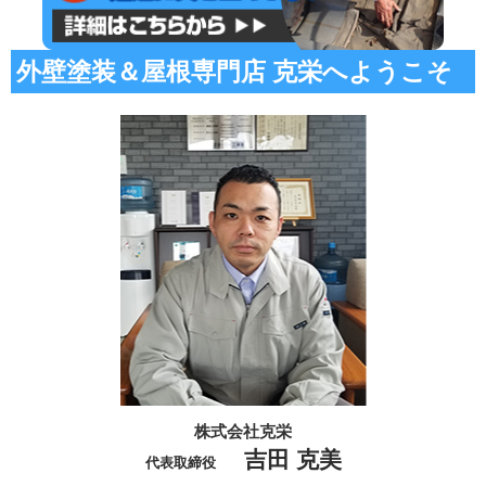
外壁塗装＆屋根専門店 克栄へようこそ
株式会社克栄
吉田 克美
代表取締役