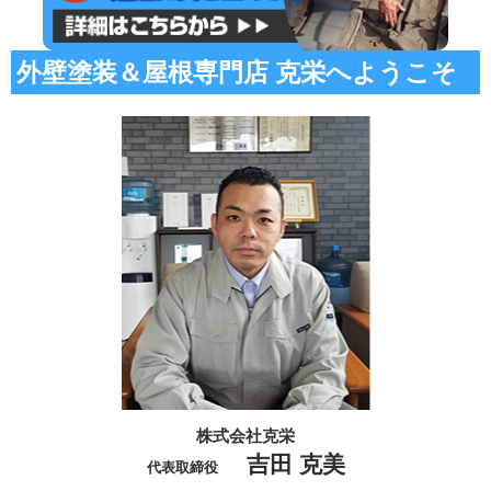
外壁塗装＆屋根専門店 克栄へようこそ
株式会社克栄
吉田 克美
代表取締役