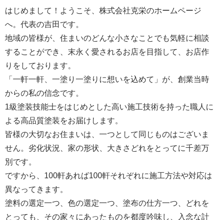
はじめまして！ようこそ、株式会社克栄のホームページ
へ。代表の吉田です。
地域の皆様が、住まいのどんな小さなことでも気軽に相談
することができ、末永く愛されるお店を目指して、お店作
りをしております。
「一軒一軒、一塗り一塗りに想いを込めて」が、創業当時
からの私の信念です。
1級塗装技能士をはじめとした高い施工技術を持った職人に
よる高品質塗装をお届けします。
皆様の大切なお住まいは、一つとして同じものはございま
せん。劣化状況、家の形状、大きさどれをとってに千差万
別です。
ですから、100軒あれば100軒それぞれに施工方法や対応は
異なってきます。
塗料の選定一つ、色の選定一つ、塗布の仕方一つ、どれを
とっても、その家々にあったものを都度吟味し、入念な計