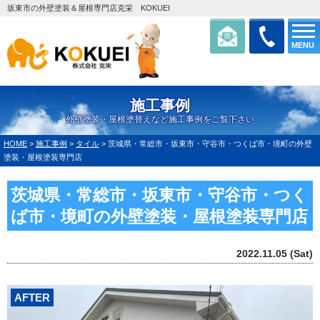
坂東市の外壁塗装＆屋根専門店克栄 KOKUEI
MENU
施工事例
外壁塗装・屋根塗替えなど施工事例をご覧下さい
HOME
>
施工事例
>
タイル
>
茨城県・常総市・坂東市・守谷市・つくば市・境町の外壁
塗装・屋根塗装専門店
茨城県・常総市・坂東市・守谷市・つく
ば市・境町の外壁塗装・屋根塗装専門店
2022.11.05 (Sat)
AFTER