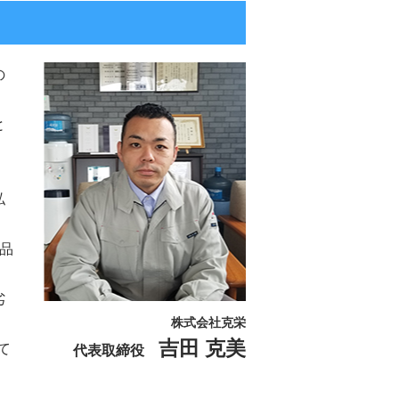
の
と
私
品
劣
株式会社克栄
吉田 克美
て
代表取締役