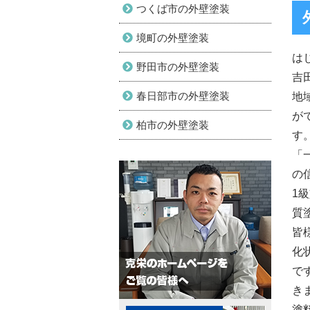
つくば市の外壁塗装
境町の外壁塗装
は
野田市の外壁塗装
吉
春日部市の外壁塗装
地
が
柏市の外壁塗装
す
「
の
1
質
皆
化
で
き
塗