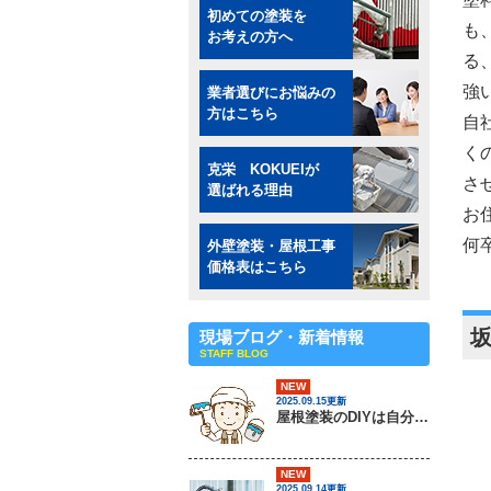
初めての塗装を
も
お考えの方へ
る
強
業者選びにお悩みの
方はこちら
自
く
克栄 KOKUEIが
さ
選ばれる理由
お
何
外壁塗装・屋根工事
価格表はこちら
現場ブログ・新着情報
STAFF BLOG
NEW
2025.09.15更新
屋根塗装のDIYは自分でできるの？ / 茨城県常総市・坂東市・守谷市・つくば市・境町の外壁塗装＆屋根専門店
NEW
2025.09.14更新