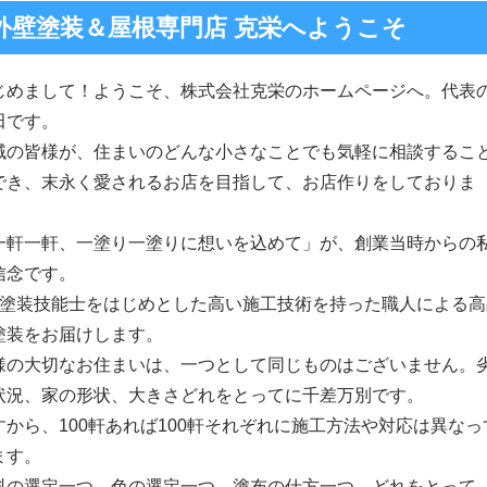
外壁塗装＆屋根専門店 克栄へようこそ
じめまして！ようこそ、株式会社克栄のホームページへ。代表
田です。
域の皆様が、住まいのどんな小さなことでも気軽に相談するこ
でき、末永く愛されるお店を目指して、お店作りをしておりま
。
一軒一軒、一塗り一塗りに想いを込めて」が、創業当時からの
信念です。
級塗装技能士をはじめとした高い施工技術を持った職人による高
塗装をお届けします。
様の大切なお住まいは、一つとして同じものはございません。
状況、家の形状、大きさどれをとってに千差万別です。
すから、100軒あれば100軒それぞれに施工方法や対応は異なっ
ます。
料の選定一つ、色の選定一つ、塗布の仕方一つ、どれをとって