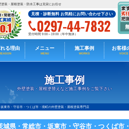
壁塗装・屋根塗装・防水工事は克栄にお任せ
見積・診断無料 お気軽にお問い合わせ下さい
0297-44-7832
受付時間 9:00～19:00（年中無休）
ばれる理由
メニュー
施工事例
お客様
REASON
MENU
WORKS
VOICE
施工事例
外壁塗装・屋根塗替えなど施工事例をご覧下さい
・坂東市・守谷市・つくば市・境町の外壁塗装・屋根塗装専門店
茨城県・常総市・坂東市・守谷市・つくば市