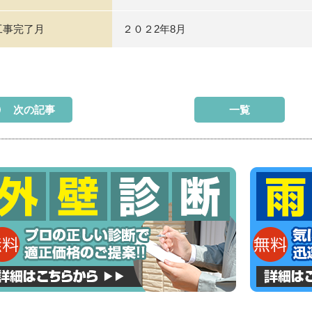
工事完了月
２０２2年8月
次の記事
一覧