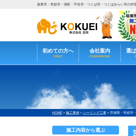
坂東市・常総市・境町・守谷市・つくば市・つくばみらい市の外
初めての方へ
会社案内
選
FIRST
CORPORATAE
HOME
>
施工事例
>
シーリング工事
>
茨城県・常総市
施工内容から選ぶ