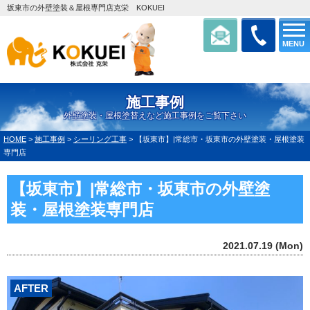
坂東市の外壁塗装＆屋根専門店克栄 KOKUEI
MENU
施工事例
外壁塗装・屋根塗替えなど施工事例をご覧下さい
HOME
>
施工事例
>
シーリング工事
>
【坂東市】|常総市・坂東市の外壁塗装・屋根塗装
専門店
【坂東市】|常総市・坂東市の外壁塗
装・屋根塗装専門店
2021.07.19 (Mon)
AFTER