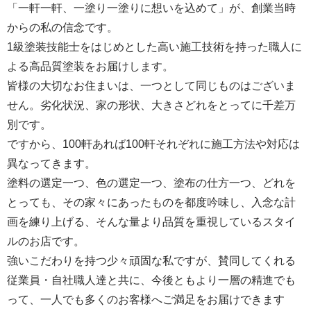
「一軒一軒、一塗り一塗りに想いを込めて」が、創業当時
からの私の信念です。
1級塗装技能士をはじめとした高い施工技術を持った職人に
よる高品質塗装をお届けします。
皆様の大切なお住まいは、一つとして同じものはございま
せん。劣化状況、家の形状、大きさどれをとってに千差万
別です。
ですから、100軒あれば100軒それぞれに施工方法や対応は
異なってきます。
塗料の選定一つ、色の選定一つ、塗布の仕方一つ、どれを
とっても、その家々にあったものを都度吟味し、入念な計
画を練り上げる、そんな量より品質を重視しているスタイ
ルのお店です。
強いこだわりを持つ少々頑固な私ですが、賛同してくれる
従業員・自社職人達と共に、今後ともより一層の精進でも
って、一人でも多くのお客様へご満足をお届けできます