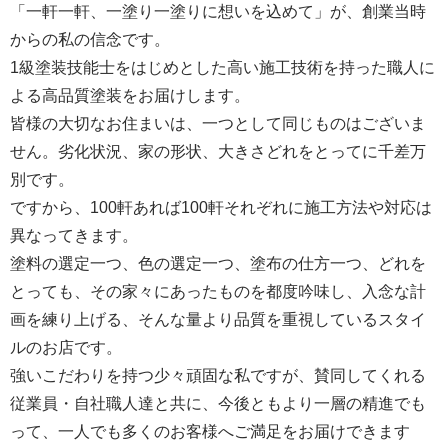
「一軒一軒、一塗り一塗りに想いを込めて」が、創業当時
からの私の信念です。
1級塗装技能士をはじめとした高い施工技術を持った職人に
よる高品質塗装をお届けします。
皆様の大切なお住まいは、一つとして同じものはございま
せん。劣化状況、家の形状、大きさどれをとってに千差万
別です。
ですから、100軒あれば100軒それぞれに施工方法や対応は
異なってきます。
塗料の選定一つ、色の選定一つ、塗布の仕方一つ、どれを
とっても、その家々にあったものを都度吟味し、入念な計
画を練り上げる、そんな量より品質を重視しているスタイ
ルのお店です。
強いこだわりを持つ少々頑固な私ですが、賛同してくれる
従業員・自社職人達と共に、今後ともより一層の精進でも
って、一人でも多くのお客様へご満足をお届けできます