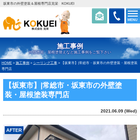
坂東市の外壁塗装＆屋根専門店克栄 KOKUEI
MENU
施工事例
外壁塗装・屋根塗替えなど施工事例をご覧下さい
HOME
>
施工事例
>
シーリング工事
>
【坂東市】|常総市・坂東市の外壁塗装・屋根塗装
専門店
【坂東市】|常総市・坂東市の外壁塗
装・屋根塗装専門店
2021.06.09 (Wed)
AFTER