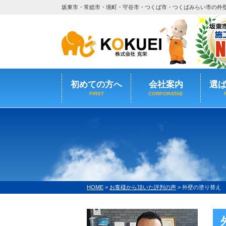
坂東市・常総市・境町・守谷市・つくば市・つくばみらい市の外
初めての方へ
会社案内
選
FIRST
CORPORATAE
HOME
>
お客様から頂いた評判の声
>
外壁の塗り替え