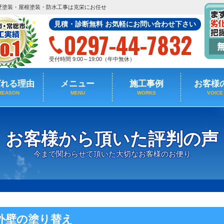
壁塗装・屋根塗装・防水工事は克栄にお任せ
見積・診断無料 お気軽にお問い合わせ下さい
0297-44-7832
受付時間 9:00～19:00（年中無休）
ばれる理由
メニュー
施工事例
お客様
REASON
MENU
WORKS
VOICE
お客様から頂いた評判の声
今まで関わらせて頂いた大切なお客様のお便り
外壁の塗り替え