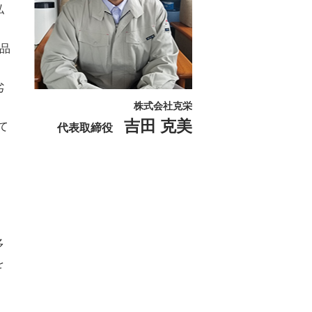
私
品
劣
株式会社克栄
吉田 克美
て
代表取締役
・
多
を