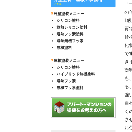
「
PRICE
の
外壁塗装メニュー
1
シリコン塗料
遮熱シリコン塗料
質
遮熱フッ素塗料
皆
遮熱無機フッ素
化
無機塗料
で
屋根塗装メニュー
き
シリコン塗料
塗
ハイブリッド無機塗料
も
遮熱フッ素
る
無機フッ素塗料
強
自
く
さ
お