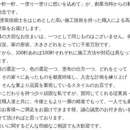
一軒一軒、一塗り一塗りに想いを込めて」が、創業当時からの
信念です。
級塗装技能士をはじめとした高い施工技術を持った職人による高
塗装をお届けします。
様の大切なお住まいは、一つとして同じものはございません。
状況、家の形状、大きさどれをとってに千差万別です。
すから、100軒あれば100軒それぞれに施工方法や対応は異なっ
ます。
料の選定一つ、色の選定一つ、塗布の仕方一つ、どれをとって
、その家々にあったものを都度吟味し、入念な計画を練り上げ
、そんな量より品質を重視しているスタイルのお店です。
いこだわりを持つ少々頑固な私ですが、賛同してくれる従業員
社職人達と共に、今後ともより一層の精進でもって、一人でも
のお客様へご満足をお届けできます様、誠心誠意のお付き合い
せて頂ければと思っております。
住いに関するどんな些細なご相談でも大歓迎です。