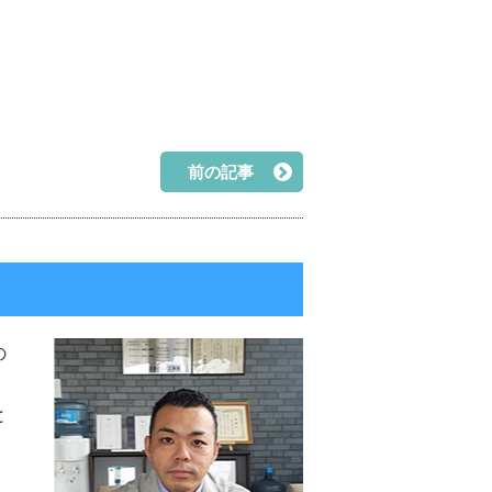
前の記事
の
と