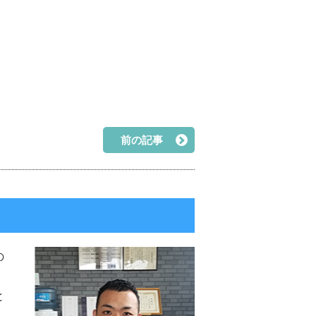
前の記事
の
と