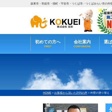
坂東市・常総市・境町・守谷市・つくば市・つくばみらい市の外
初めての方へ
会社案内
選
FIRST
CORPORATAE
HOME
>
お客様から頂いた評判の声
>
外壁の塗り替え