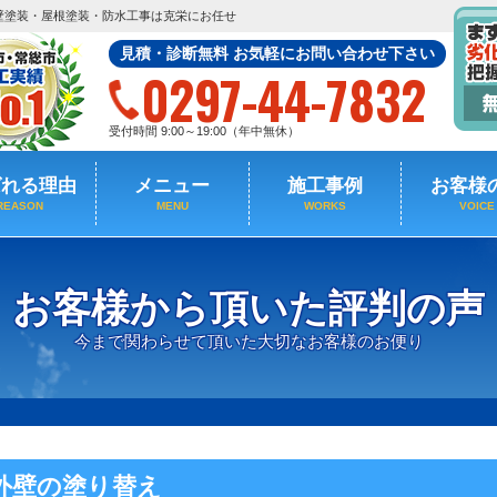
壁塗装・屋根塗装・防水工事は克栄にお任せ
見積・診断無料 お気軽にお問い合わせ下さい
0297-44-7832
受付時間 9:00～19:00（年中無休）
ばれる理由
メニュー
施工事例
お客様
REASON
MENU
WORKS
VOICE
お客様から頂いた評判の声
今まで関わらせて頂いた大切なお客様のお便り
外壁の塗り替え