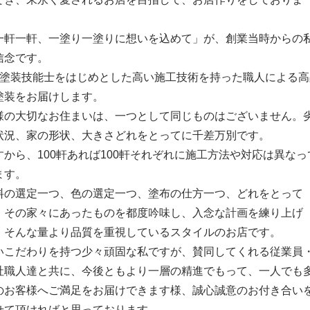
。
一軒一軒、一塗り一塗りに想いを込めて」が、創業当時からの
信念です。
級塗装技能士をはじめとした高い施工技術を持った職人による高
塗装をお届けします。
様の大切なお住まいは、一つとして同じものはございません。
状況、家の形状、大きさどれをとってに千差万別です。
すから、100軒あれば100軒それぞれに施工方法や対応は異なっ
ます。
料の選定一つ、色の選定一つ、塗布の仕方一つ、どれをとって
、その家々にあったものを都度吟味し、入念な計画を練り上げ
、そんな量より品質を重視しているスタイルのお店です。
いこだわりを持つ少々頑固な私ですが、賛同してくれる従業員
社職人達と共に、今後ともより一層の精進でもって、一人でも
のお客様へご満足をお届けできます様、誠心誠意のお付き合い
せて頂ければと思っております。