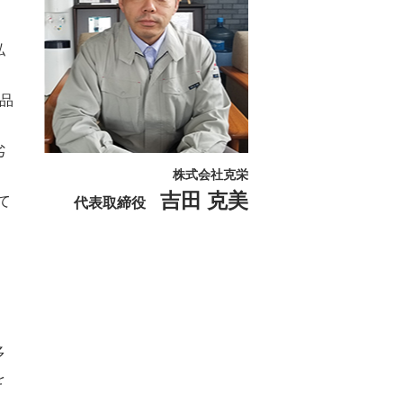
私
品
劣
株式会社克栄
吉田 克美
て
代表取締役
・
多
を