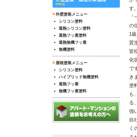
PRICE
す
外壁塗装メニュー
「
シリコン塗料
の
遮熱シリコン塗料
1
遮熱フッ素塗料
遮熱無機フッ素
質
無機塗料
皆
化
屋根塗装メニュー
で
シリコン塗料
き
ハイブリッド無機塗料
遮熱フッ素
塗
無機フッ素塗料
も
る
強
自
く
さ