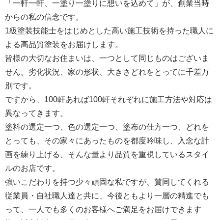
「一軒一軒、一塗り一塗りに想いを込めて」が、創業当時
からの私の信念です。
1級塗装技能士をはじめとした高い施工技術を持った職人に
よる高品質塗装をお届けします。
皆様の大切なお住まいは、一つとして同じものはございま
せん。劣化状況、家の形状、大きさどれをとってに千差万
別です。
ですから、100軒あれば100軒それぞれに施工方法や対応は
異なってきます。
塗料の選定一つ、色の選定一つ、塗布の仕方一つ、どれを
とっても、その家々にあったものを都度吟味し、入念な計
画を練り上げる、そんな量より品質を重視しているスタイ
ルのお店です。
強いこだわりを持つ少々頑固な私ですが、賛同してくれる
従業員・自社職人達と共に、今後ともより一層の精進でも
って、一人でも多くのお客様へご満足をお届けできます