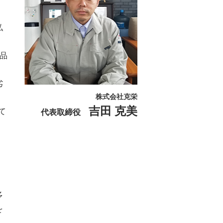
私
品
劣
株式会社克栄
吉田 克美
て
代表取締役
・
多
を