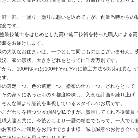
。
一軒一軒、一塗り一塗りに想いを込めて」が、創業当時からの
信念です。
級塗装技能士をはじめとした高い施工技術を持った職人による高
塗装をお届けします。
様の大切なお住まいは、一つとして同じものはございません。
状況、家の形状、大きさどれをとってに千差万別です。
すから、100軒あれば100軒それぞれに施工方法や対応は異なっ
ます。
料の選定一つ、色の選定一つ、塗布の仕方一つ、どれをとって
、その家々にあったものを都度吟味し、入念な計画を練り上げ
、そんな量より品質を重視しているスタイルのお店です。
いこだわりを持つ少々頑固な私ですが、賛同してくれる従業員
社職人達と共に、今後ともより一層の精進でもって、一人でも
のお客様へご満足をお届けできます様、誠心誠意のお付き合い
せて頂ければと思っております。