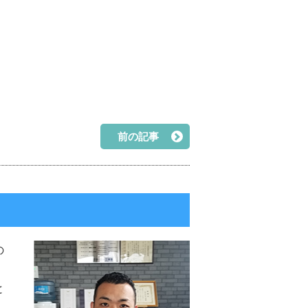
前の記事
の
と