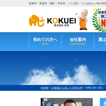
坂東市・常総市・境町・守谷市・つくば市・つくばみらい市の外
初めての方へ
会社案内
選
FIRST
CORPORATAE
HOME
>
お客様から頂いた評判の声
>
外壁の塗り替え