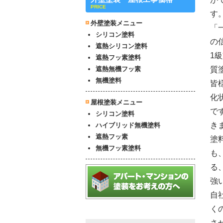
PRICE
す
外壁塗装メニュー
「
シリコン塗料
の
遮熱シリコン塗料
1
遮熱フッ素塗料
遮熱無機フッ素
質
無機塗料
皆
化
屋根塗装メニュー
で
シリコン塗料
き
ハイブリッド無機塗料
遮熱フッ素
塗
無機フッ素塗料
も
る
強
自
く
さ