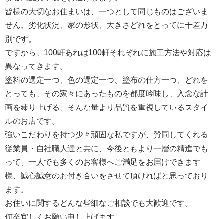
皆様の大切なお住まいは、一つとして同じものはございま
せん。劣化状況、家の形状、大きさどれをとってに千差万
別です。
ですから、100軒あれば100軒それぞれに施工方法や対応は
異なってきます。
塗料の選定一つ、色の選定一つ、塗布の仕方一つ、どれを
とっても、その家々にあったものを都度吟味し、入念な計
画を練り上げる、そんな量より品質を重視しているスタイ
ルのお店です。
強いこだわりを持つ少々頑固な私ですが、賛同してくれる
従業員・自社職人達と共に、今後ともより一層の精進でも
って、一人でも多くのお客様へご満足をお届けできます
様、誠心誠意のお付き合いをさせて頂ければと思っており
ます。
お住いに関するどんな些細なご相談でも大歓迎です。
何卒宜しくお願い申し上げます。