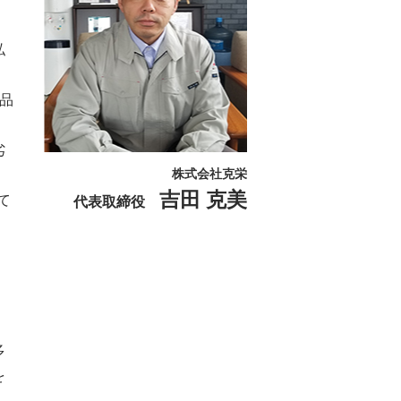
私
品
劣
株式会社克栄
吉田 克美
て
代表取締役
・
多
を