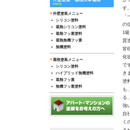
PRICE
す
外壁塗装メニュー
「
シリコン塗料
の
遮熱シリコン塗料
1
遮熱フッ素塗料
遮熱無機フッ素
質
無機塗料
皆
化
屋根塗装メニュー
で
シリコン塗料
き
ハイブリッド無機塗料
遮熱フッ素
塗
無機フッ素塗料
も
る
強
自
く
さ