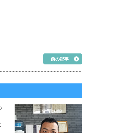
前の記事
の
と