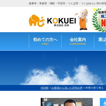
坂東市・常総市・境町・守谷市・つくば市・つくばみらい市の外
初めての方へ
会社案内
選
FIRST
CORPORATAE
HOME
>
お客様から頂いた評判の声
>
外壁の塗り替え