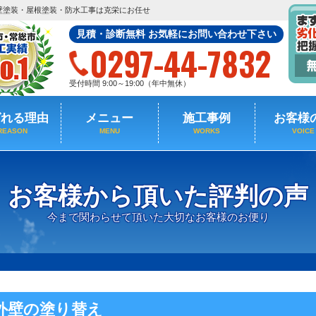
壁塗装・屋根塗装・防水工事は克栄にお任せ
見積・診断無料 お気軽にお問い合わせ下さい
0297-44-7832
受付時間 9:00～19:00（年中無休）
ばれる理由
メニュー
施工事例
お客様
REASON
MENU
WORKS
VOICE
お客様から頂いた評判の声
今まで関わらせて頂いた大切なお客様のお便り
外壁の塗り替え