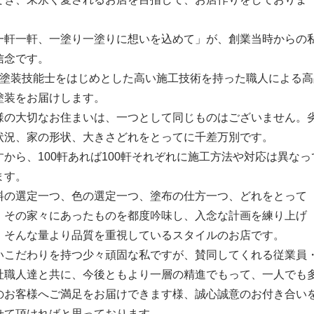
。
一軒一軒、一塗り一塗りに想いを込めて」が、創業当時からの
信念です。
級塗装技能士をはじめとした高い施工技術を持った職人による高
塗装をお届けします。
様の大切なお住まいは、一つとして同じものはございません。
状況、家の形状、大きさどれをとってに千差万別です。
すから、100軒あれば100軒それぞれに施工方法や対応は異なっ
ます。
料の選定一つ、色の選定一つ、塗布の仕方一つ、どれをとって
、その家々にあったものを都度吟味し、入念な計画を練り上げ
、そんな量より品質を重視しているスタイルのお店です。
いこだわりを持つ少々頑固な私ですが、賛同してくれる従業員
社職人達と共に、今後ともより一層の精進でもって、一人でも
のお客様へご満足をお届けできます様、誠心誠意のお付き合い
せて頂ければと思っております。