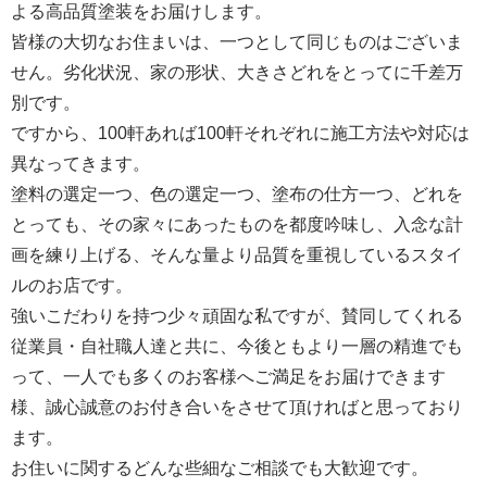
よる高品質塗装をお届けします。
皆様の大切なお住まいは、一つとして同じものはございま
せん。劣化状況、家の形状、大きさどれをとってに千差万
別です。
ですから、100軒あれば100軒それぞれに施工方法や対応は
異なってきます。
塗料の選定一つ、色の選定一つ、塗布の仕方一つ、どれを
とっても、その家々にあったものを都度吟味し、入念な計
画を練り上げる、そんな量より品質を重視しているスタイ
ルのお店です。
強いこだわりを持つ少々頑固な私ですが、賛同してくれる
従業員・自社職人達と共に、今後ともより一層の精進でも
って、一人でも多くのお客様へご満足をお届けできます
様、誠心誠意のお付き合いをさせて頂ければと思っており
ます。
お住いに関するどんな些細なご相談でも大歓迎です。