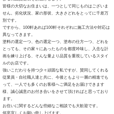
皆様の大切なお住まいは、一つとして同じものはございま
せん。劣化状況、家の形状、大きさどれをとってに千差万
別です。
ですから、100軒あれば100軒それぞれに施工方法や対応は
異なってきます。
塗料の選定一つ、色の選定一つ、塗布の仕方一つ、どれを
とっても、その家々にあったものを都度吟味し、入念な計
画を練り上げる、そんな量より品質を重視しているスタイ
ルのお店です。
強いこだわりを持つ少々頑固な私ですが、賛同してくれる
従業員・自社職人達と共に、今後ともより一層の精進でも
って、一人でも多くのお客様へご満足をお届けできます
様、誠心誠意のお付き合いをさせて頂ければと思っており
ます。
お住いに関するどんな些細なご相談でも大歓迎です。
何卒宜しくお願い申し上げます。